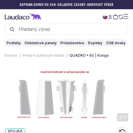
DOPRAVA DOMOV DO 24H
•
SKLADOVÉ ZÁSOBY
•
OBROVSKÝ VÝBER
Podlahy
Obkladové panely
Príslušenstvo
Doplnky
OSB dosky
Domov
Prvky k soklovým lištám
QUADRO • 60 | Kongo
1
/
1
SPOJKA