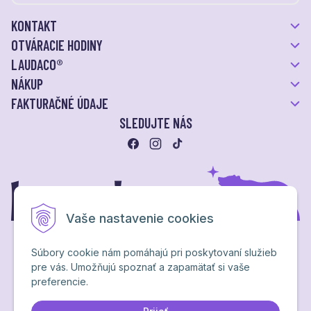
KONTAKT
OTVÁRACIE HODINY
LAUDACO®
NÁKUP
FAKTURAČNÉ ÚDAJE
SLEDUJTE NÁS
Vaše nastavenie cookies
Súbory cookie nám pomáhajú pri poskytovaní služieb
pre vás. Umožňujú spoznať a zapamätať si vaše
Ochrana osobných údajov
preferencie.
NextShop
&
e-shop Pohoda Connector
by
NextCom s.r.o.
Brand & webdesign by
Studio PARADA™