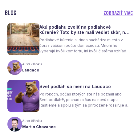
BLOG
ZOBRAZIŤ VIAC
Akú podlahu zvoliť na podlahové
kúrenie? Toto by ste mali vedieť skôr, než
sa rozhodnete
Podlahové kúrenie si dnes nachádza miesto v
čoraz väčšom počte domácností. Mnohí ho
vyberajú kvôli komfortu, iní kvôli čistému vzhľadu
interiéru bez radiátorov. Menej sa však hovorí o
tom, že samotné kúrenie je len polovica úspechu.
Autor článku
Tou druhou je správne zvolená podlaha. Nie
Laudaco
každý materiál totiž dokáže teplo prepúšťať
rovnako efektívne. A práve to má zásadný vplyv
nielen na pocit tepla v miestnosti, ale aj na
Svet podláh sa mení na Laudaco
spotrebu energie a celkové fungovanie kúrenia.
Po rokoch, počas ktorých ste nás poznali ako
Svet podláh®, prichádza čas na novú etapu.
Rastieme a spolu s tým sa prirodzene rozširuje aj
naša ponuka. Odteraz sa preto predstavujeme
pod menom Laudaco® – s novým logom a
Autor článku
vizuálnou identitou. Naším cieľom je, aby každý
Martin Chovanec
váš krok stál za to.