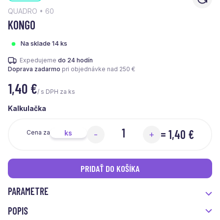
QUADRO • 60
KONGO
Na sklade 14 ks
Expedujeme
do 24 hodín
Doprava zadarmo
pri objednávke nad 250 €
1,40
€
/ s DPH za ks
Kalkulačka
=
1,40 €
ks
Cena za
-
+
PRIDAŤ DO KOŠÍKA
PARAMETRE
POPIS