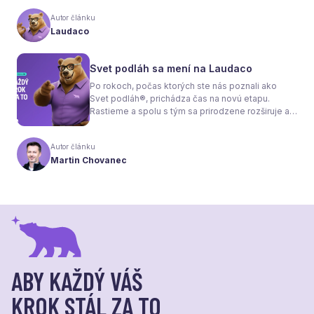
interiéru bez radiátorov. Menej sa však hovorí o
tom, že samotné kúrenie je len polovica úspechu.
Autor článku
Tou druhou je správne zvolená podlaha. Nie
Laudaco
každý materiál totiž dokáže teplo prepúšťať
rovnako efektívne. A práve to má zásadný vplyv
nielen na pocit tepla v miestnosti, ale aj na
Svet podláh sa mení na Laudaco
spotrebu energie a celkové fungovanie kúrenia.
Po rokoch, počas ktorých ste nás poznali ako
Svet podláh®, prichádza čas na novú etapu.
Rastieme a spolu s tým sa prirodzene rozširuje aj
naša ponuka. Odteraz sa preto predstavujeme
pod menom Laudaco® – s novým logom a
Autor článku
vizuálnou identitou. Naším cieľom je, aby každý
Martin Chovanec
váš krok stál za to.
ABY KAŽDÝ VÁŠ
KROK STÁL ZA TO