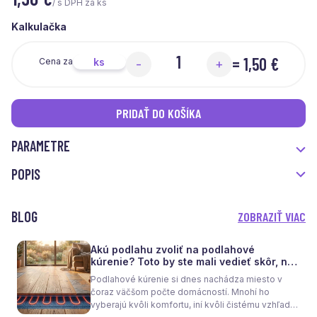
/ s DPH za ks
Kalkulačka
=
1,50 €
ks
Cena za
-
+
PRIDAŤ DO KOŠÍKA
PARAMETRE
POPIS
BLOG
ZOBRAZIŤ VIAC
Akú podlahu zvoliť na podlahové
kúrenie? Toto by ste mali vedieť skôr, než
sa rozhodnete
Podlahové kúrenie si dnes nachádza miesto v
čoraz väčšom počte domácností. Mnohí ho
vyberajú kvôli komfortu, iní kvôli čistému vzhľadu