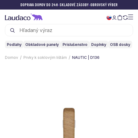
DOPRAVA DOMOV DO 24H
•
SKLADOVÉ ZÁSOBY
•
OBROVSKÝ VÝBER
Podlahy
Obkladové panely
Príslušenstvo
Doplnky
OSB dosky
Domov
Prvky k soklovým lištám
NAUTIC | D136