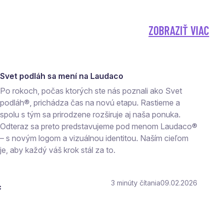
ZOBRAZIŤ VIAC
Svet podláh sa mení na Laudaco
Po rokoch, počas ktorých ste nás poznali ako Svet
podláh®, prichádza čas na novú etapu. Rastieme a
spolu s tým sa prirodzene rozširuje aj naša ponuka.
Odteraz sa preto predstavujeme pod menom Laudaco®
– s novým logom a vizuálnou identitou. Naším cieľom
je, aby každý váš krok stál za to.
3
čítania
09.02.2026
c