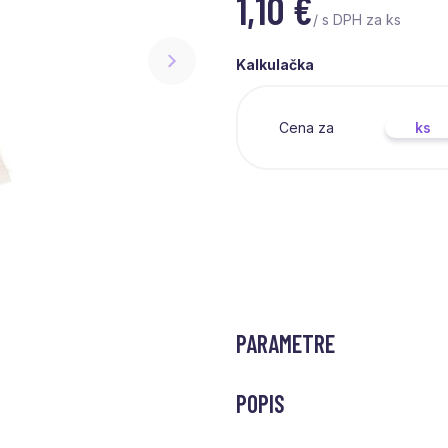
1,10
€
/ s DPH za ks
Kalkulačka
Cena za
ks
PARAMETRE
POPIS