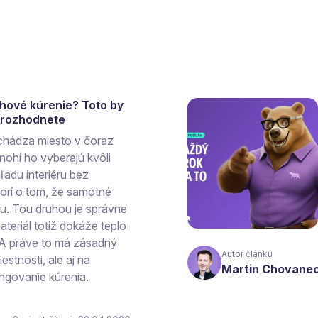
ahové kúrenie? Toto by
a rozhodnete
chádza miesto v čoraz
ohí ho vyberajú kvôli
ľadu interiéru bez
vorí o tom, že samotné
hu. Tou druhou je správne
teriál totiž dokáže teplo
 A práve to má zásadný
Autor článku
estnosti, ale aj na
Martin Chovane
ngovanie kúrenia.