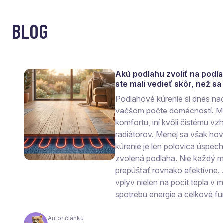
BLOG
Akú podlahu zvoliť na podl
ste mali vedieť skôr, než s
Podlahové kúrenie si dnes na
väčšom počte domácností. Mn
komfortu, iní kvôli čistému vzh
radiátorov. Menej sa však ho
kúrenie je len polovica úspec
zvolená podlaha. Nie každý ma
prepúšťať rovnako efektívne.
vplyv nielen na pocit tepla v mi
spotrebu energie a celkové fu
Autor článku