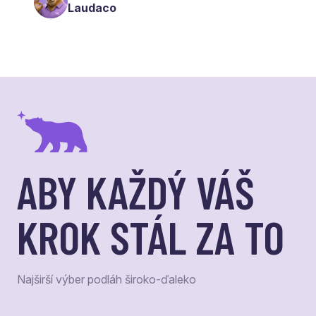
Laudaco
ABY KAŽDÝ VÁŠ
KROK STÁL ZA TO
Najširší výber podláh široko-ďaleko