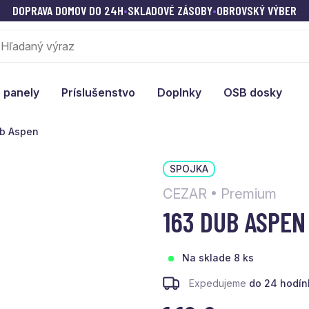
DOPRAVA DOMOV DO 24H
•
SKLADOVÉ ZÁSOBY
•
OBROVSKÝ VÝBER
 panely
Príslušenstvo
Doplnky
OSB dosky
ub Aspen
SPOJKA
CEZAR • Premium
163 DUB ASPEN
Na sklade 8 ks
Expedujeme
do 24 hodín