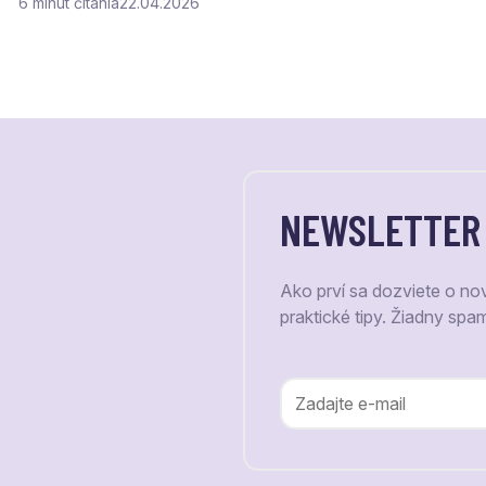
6
čítania
22.04.2026
NEWSLETTER
Ako prví sa dozviete o no
praktické tipy. Žiadny spa