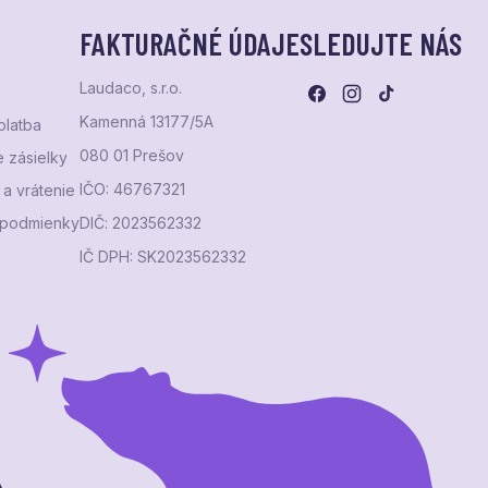
FAKTURAČNÉ ÚDAJE
SLEDUJTE NÁS
Laudaco, s.r.o.
Kamenná 13177/5A
platba
080 01 Prešov
 zásielky
IČO: 46767321
a vrátenie
podmienky
DIČ: 2023562332
IČ DPH: SK2023562332