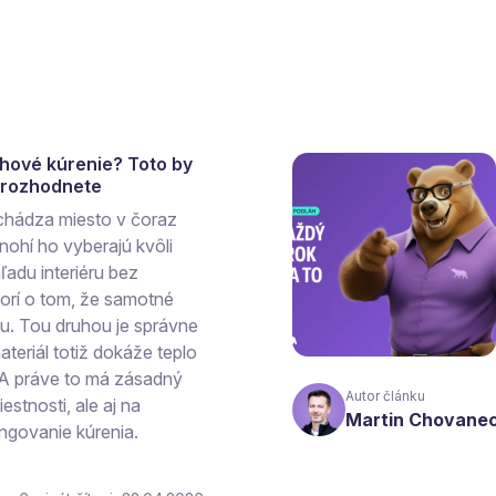
ahové kúrenie? Toto by
a rozhodnete
chádza miesto v čoraz
ohí ho vyberajú kvôli
ľadu interiéru bez
vorí o tom, že samotné
hu. Tou druhou je správne
teriál totiž dokáže teplo
 A práve to má zásadný
Autor článku
estnosti, ale aj na
Martin Chovane
ngovanie kúrenia.