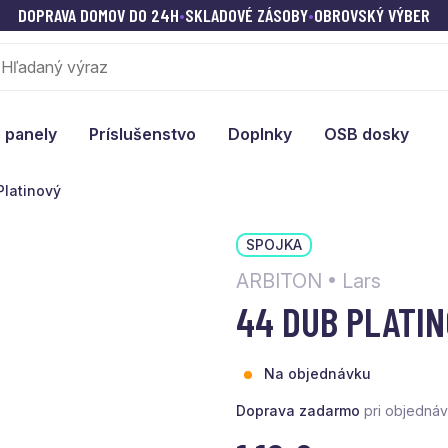
DOPRAVA DOMOV DO 24H
•
SKLADOVÉ ZÁSOBY
•
OBROVSKÝ VÝBER
 panely
Príslušenstvo
Doplnky
OSB dosky
Platinový
SPOJKA
ARBITON • Lars
44 DUB PLATI
Na objednávku
Doprava zadarmo
pri objedná