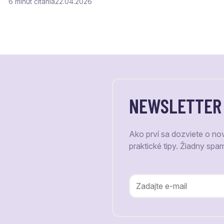
6
čítania
22.04.2026
NEWSLETTER
Ako prví sa dozviete o no
praktické tipy. Žiadny spa