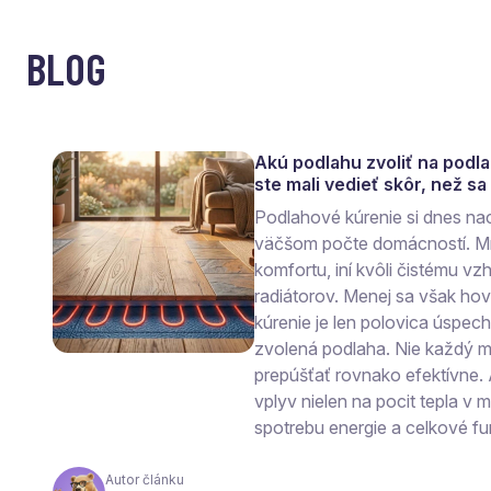
BLOG
Akú podlahu zvoliť na podl
ste mali vedieť skôr, než s
Podlahové kúrenie si dnes na
väčšom počte domácností. Mn
komfortu, iní kvôli čistému vzh
radiátorov. Menej sa však ho
kúrenie je len polovica úspec
zvolená podlaha. Nie každý ma
prepúšťať rovnako efektívne.
vplyv nielen na pocit tepla v mi
spotrebu energie a celkové fu
Autor článku