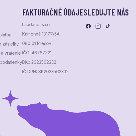
FAKTURAČNÉ ÚDAJE
SLEDUJTE NÁS
Laudaco, s.r.o.
Kamenná 13177/5A
platba
080 01 Prešov
 zásielky
IČO: 46767321
a vrátenie
podmienky
DIČ: 2023562332
IČ DPH: SK2023562332