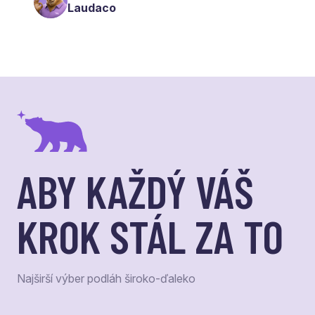
Laudaco
ABY KAŽDÝ VÁŠ
KROK STÁL ZA TO
Najširší výber podláh široko-ďaleko