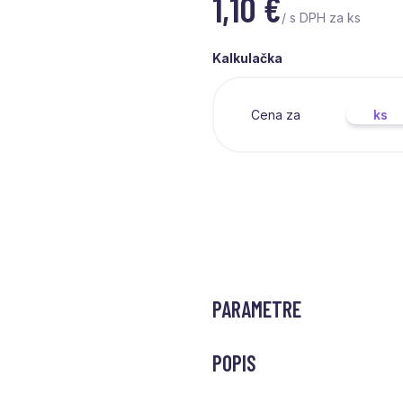
1,10
€
/ s DPH za ks
Kalkulačka
Cena za
ks
PARAMETRE
POPIS