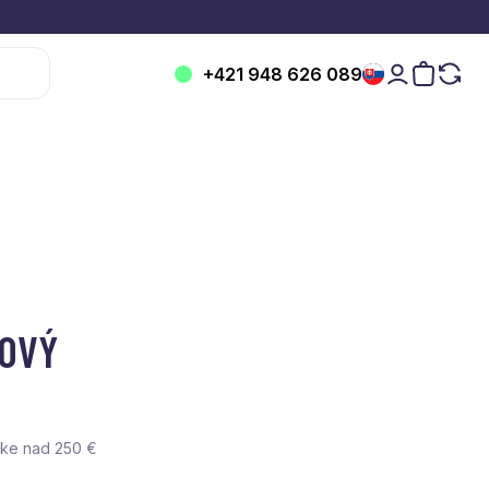
+421 948 626 089
NOVÝ
vke nad 250 €