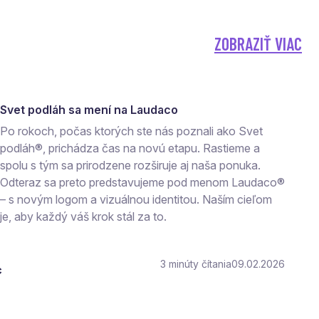
ZOBRAZIŤ VIAC
Svet podláh sa mení na Laudaco
Po rokoch, počas ktorých ste nás poznali ako Svet
podláh®, prichádza čas na novú etapu. Rastieme a
spolu s tým sa prirodzene rozširuje aj naša ponuka.
Odteraz sa preto predstavujeme pod menom Laudaco®
– s novým logom a vizuálnou identitou. Naším cieľom
je, aby každý váš krok stál za to.
3
čítania
09.02.2026
c