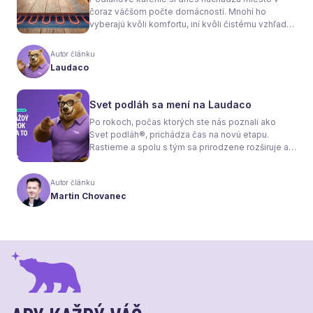
čoraz väčšom počte domácností. Mnohí ho
vyberajú kvôli komfortu, iní kvôli čistému vzhľadu
interiéru bez radiátorov. Menej sa však hovorí o
tom, že samotné kúrenie je len polovica úspechu.
Autor článku
Tou druhou je správne zvolená podlaha. Nie
Laudaco
každý materiál totiž dokáže teplo prepúšťať
rovnako efektívne. A práve to má zásadný vplyv
nielen na pocit tepla v miestnosti, ale aj na
Svet podláh sa mení na Laudaco
spotrebu energie a celkové fungovanie kúrenia.
Po rokoch, počas ktorých ste nás poznali ako
Svet podláh®, prichádza čas na novú etapu.
Rastieme a spolu s tým sa prirodzene rozširuje aj
naša ponuka. Odteraz sa preto predstavujeme
pod menom Laudaco® – s novým logom a
Autor článku
vizuálnou identitou. Naším cieľom je, aby každý
Martin Chovanec
váš krok stál za to.