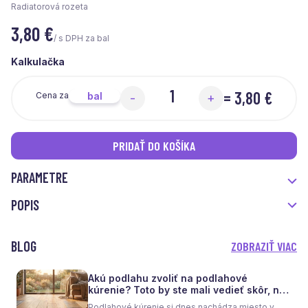
Radiatorová rozeta
3,80
€
/ s DPH za bal
Kalkulačka
=
3,80 €
bal
Cena za
-
+
PRIDAŤ DO KOŠÍKA
PARAMETRE
POPIS
BLOG
ZOBRAZIŤ VIAC
Akú podlahu zvoliť na podlahové
kúrenie? Toto by ste mali vedieť skôr, než
sa rozhodnete
Podlahové kúrenie si dnes nachádza miesto v