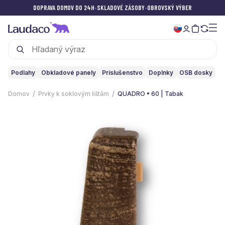
DOPRAVA DOMOV DO 24H
•
SKLADOVÉ ZÁSOBY
•
OBROVSKÝ VÝBER
Podlahy
Obkladové panely
Príslušenstvo
Doplnky
OSB dosky
Domov
Prvky k soklovým lištám
QUADRO • 60 | Tabak