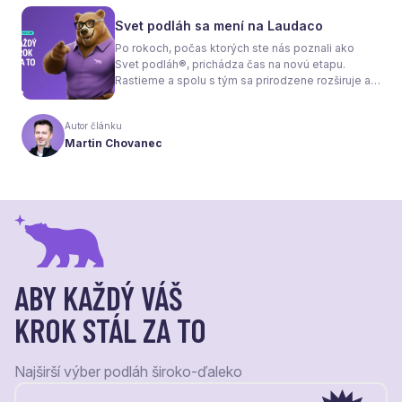
rovnako efektívne. A práve to má zásadný vplyv
nielen na pocit tepla v miestnosti, ale aj na
Svet podláh sa mení na Laudaco
spotrebu energie a celkové fungovanie kúrenia.
Po rokoch, počas ktorých ste nás poznali ako
Svet podláh®, prichádza čas na novú etapu.
Rastieme a spolu s tým sa prirodzene rozširuje aj
naša ponuka. Odteraz sa preto predstavujeme
pod menom Laudaco® – s novým logom a
Autor článku
vizuálnou identitou. Naším cieľom je, aby každý
Martin Chovanec
váš krok stál za to.
ABY KAŽDÝ VÁŠ
KROK STÁL ZA TO
Najširší výber podláh široko-ďaleko