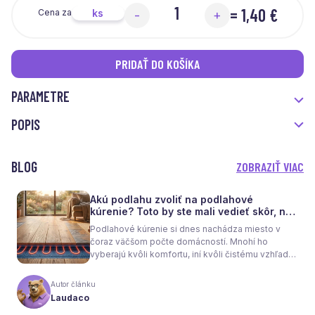
=
1,40 €
ks
Cena za
-
+
PRIDAŤ DO KOŠÍKA
PARAMETRE
POPIS
BLOG
ZOBRAZIŤ VIAC
Akú podlahu zvoliť na podlahové
kúrenie? Toto by ste mali vedieť skôr, než
sa rozhodnete
Podlahové kúrenie si dnes nachádza miesto v
čoraz väčšom počte domácností. Mnohí ho
vyberajú kvôli komfortu, iní kvôli čistému vzhľadu
interiéru bez radiátorov. Menej sa však hovorí o
tom, že samotné kúrenie je len polovica úspechu.
Autor článku
Tou druhou je správne zvolená podlaha. Nie
Laudaco
každý materiál totiž dokáže teplo prepúšťať