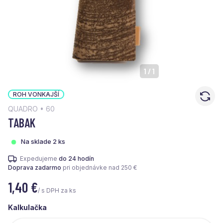
1
/
1
ROH VONKAJŠÍ
QUADRO • 60
TABAK
Na sklade 2 ks
Expedujeme
do 24 hodín
Doprava zadarmo
pri objednávke nad 250 €
1,40
€
/ s DPH za ks
Kalkulačka