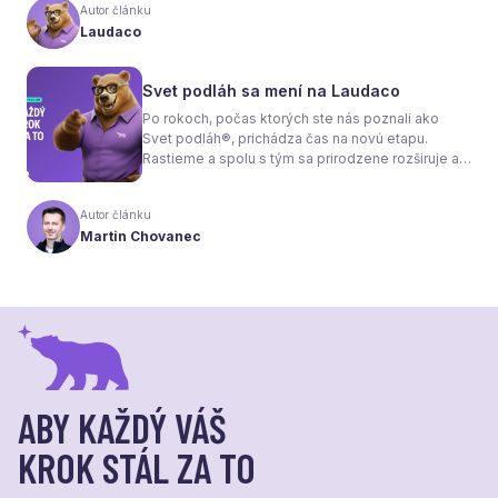
tom, že samotné kúrenie je len polovica úspechu.
Autor článku
Tou druhou je správne zvolená podlaha. Nie
Laudaco
každý materiál totiž dokáže teplo prepúšťať
rovnako efektívne. A práve to má zásadný vplyv
nielen na pocit tepla v miestnosti, ale aj na
Svet podláh sa mení na Laudaco
spotrebu energie a celkové fungovanie kúrenia.
Po rokoch, počas ktorých ste nás poznali ako
Svet podláh®, prichádza čas na novú etapu.
Rastieme a spolu s tým sa prirodzene rozširuje aj
naša ponuka. Odteraz sa preto predstavujeme
pod menom Laudaco® – s novým logom a
Autor článku
vizuálnou identitou. Naším cieľom je, aby každý
Martin Chovanec
váš krok stál za to.
ABY KAŽDÝ VÁŠ
KROK STÁL ZA TO