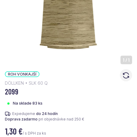
1
/
1
ROH VONKAJŠÍ
DÖLLKEN • SLK 60 Q
2099
Na sklade 83 ks
Expedujeme
do 24 hodín
Doprava zadarmo
pri objednávke nad 250 €
1,30
€
/ s DPH za ks