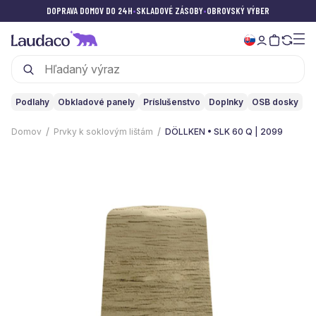
DOPRAVA DOMOV DO 24H
•
SKLADOVÉ ZÁSOBY
•
OBROVSKÝ VÝBER
Podlahy
Obkladové panely
Príslušenstvo
Doplnky
OSB dosky
Domov
Prvky k soklovým lištám
DÖLLKEN • SLK 60 Q | 2099