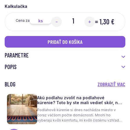
Kalkulačka
=
1,30 €
ks
Cena za
-
+
PRIDAŤ DO KOŠÍKA
PARAMETRE
POPIS
BLOG
ZOBRAZIŤ VIAC
Akú podlahu zvoliť na podlahové
kúrenie? Toto by ste mali vedieť skôr, než
sa rozhodnete
Podlahové kúrenie si dnes nachádza miesto v
čoraz väčšom počte domácností. Mnohí ho
vyberajú kvôli komfortu, iní kvôli čistému vzhľadu
interiéru bez radiátorov. Menej sa však hovorí o