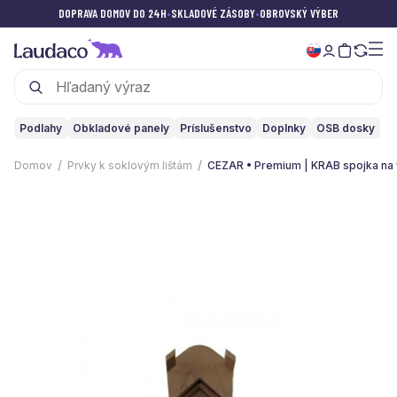
DOPRAVA DOMOV DO 24H
•
SKLADOVÉ ZÁSOBY
•
OBROVSKÝ VÝBER
Podlahy
Obkladové panely
Príslušenstvo
Doplnky
OSB dosky
Domov
Prvky k soklovým lištám
CEZAR • Premium | KRAB spojka na 