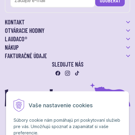
ODOBERAŤ
KONTAKT
OTVÁRACIE HODINY
LAUDACO®
NÁKUP
FAKTURAČNÉ ÚDAJE
SLEDUJTE NÁS
Vaše nastavenie cookies
Súbory cookie nám pomáhajú pri poskytovaní služieb
pre vás. Umožňujú spoznať a zapamätať si vaše
Ochrana osobných údajov
preferencie.
NextShop
&
e-shop Pohoda Connector
by
NextCom s.r.o.