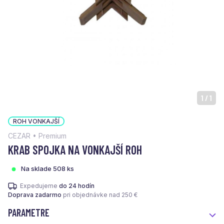
1
/
1
ROH VONKAJŠÍ
CEZAR • Premium
KRAB SPOJKA NA VONKAJŠÍ ROH
Na sklade 508 ks
Expedujeme
do 24 hodín
Doprava zadarmo
pri objednávke nad 250 €
PARAMETRE