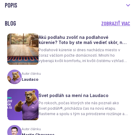
POPIS
BLOG
ZOBRAZIŤ VIAC
Akú podlahu zvoliť na podlahové
kúrenie? Toto by ste mali vedieť skôr, než
sa rozhodnete
Podlahové kúrenie si dnes nachádza miesto v
čoraz väčšom počte domácností. Mnohí ho
vyberajú kvôli komfortu, iní kvôli čistému vzhľadu
interiéru bez radiátorov. Menej sa však hovorí o
tom, že samotné kúrenie je len polovica úspechu.
Autor článku
Tou druhou je správne zvolená podlaha. Nie
Laudaco
každý materiál totiž dokáže teplo prepúšťať
rovnako efektívne. A práve to má zásadný vplyv
nielen na pocit tepla v miestnosti, ale aj na
Svet podláh sa mení na Laudaco
spotrebu energie a celkové fungovanie kúrenia.
Po rokoch, počas ktorých ste nás poznali ako
Svet podláh®, prichádza čas na novú etapu.
Rastieme a spolu s tým sa prirodzene rozširuje aj
naša ponuka. Odteraz sa preto predstavujeme
pod menom Laudaco® – s novým logom a
Autor článku
vizuálnou identitou. Naším cieľom je, aby každý
Martin Chovanec