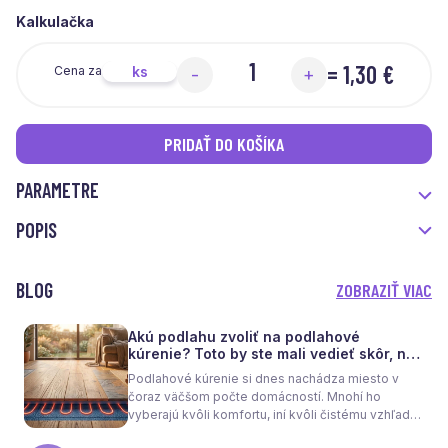
Kalkulačka
=
1,30 €
ks
Cena za
-
+
PRIDAŤ DO KOŠÍKA
PARAMETRE
POPIS
BLOG
ZOBRAZIŤ VIAC
Akú podlahu zvoliť na podlahové
kúrenie? Toto by ste mali vedieť skôr, než
sa rozhodnete
Podlahové kúrenie si dnes nachádza miesto v
čoraz väčšom počte domácností. Mnohí ho
vyberajú kvôli komfortu, iní kvôli čistému vzhľadu
interiéru bez radiátorov. Menej sa však hovorí o