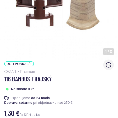
1
/
3
ROH VONKAJŠÍ
CEZAR • Premium
116 BAMBUS THAJSKÝ
Na sklade 8 ks
Expedujeme
do 24 hodín
Doprava zadarmo
pri objednávke nad 250 €
1,30
€
/ s DPH za ks