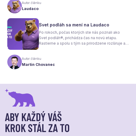
tom, že samotné kúrenie je len polovica úspechu.
Autor článku
Tou druhou je správne zvolená podlaha. Nie
Laudaco
každý materiál totiž dokáže teplo prepúšťať
rovnako efektívne. A práve to má zásadný vplyv
nielen na pocit tepla v miestnosti, ale aj na
Svet podláh sa mení na Laudaco
spotrebu energie a celkové fungovanie kúrenia.
Po rokoch, počas ktorých ste nás poznali ako
Svet podláh®, prichádza čas na novú etapu.
Rastieme a spolu s tým sa prirodzene rozširuje aj
naša ponuka. Odteraz sa preto predstavujeme
pod menom Laudaco® – s novým logom a
Autor článku
vizuálnou identitou. Naším cieľom je, aby každý
Martin Chovanec
váš krok stál za to.
ABY KAŽDÝ VÁŠ
KROK STÁL ZA TO