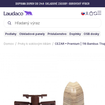
DOPRAVA DOMOV DO 24H
•
SKLADOVÉ ZÁSOBY
•
OBROVSKÝ VÝBER
Podlahy
Obkladové panely
Príslušenstvo
Doplnky
OSB dosky
Domov
Prvky k soklovým lištám
CEZAR • Premium | 116 Bambus Tha