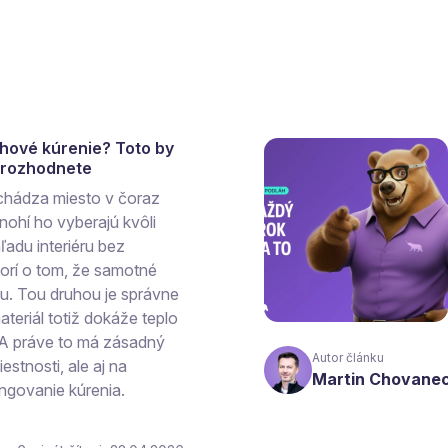
ahové kúrenie? Toto by
a rozhodnete
chádza miesto v čoraz
ohí ho vyberajú kvôli
ľadu interiéru bez
vorí o tom, že samotné
hu. Tou druhou je správne
teriál totiž dokáže teplo
 A práve to má zásadný
Autor článku
estnosti, ale aj na
Martin Chovane
ngovanie kúrenia.