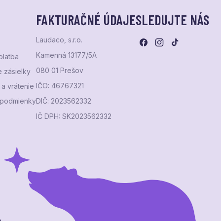
FAKTURAČNÉ ÚDAJE
SLEDUJTE NÁS
Laudaco, s.r.o.
Kamenná 13177/5A
platba
080 01 Prešov
 zásielky
IČO: 46767321
a vrátenie
podmienky
DIČ: 2023562332
IČ DPH: SK2023562332