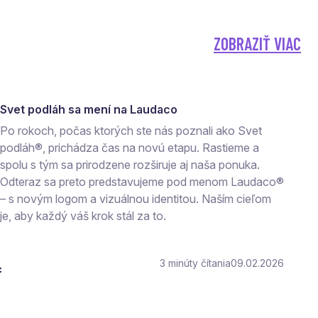
ZOBRAZIŤ VIAC
Svet podláh sa mení na Laudaco
Po rokoch, počas ktorých ste nás poznali ako Svet
podláh®, prichádza čas na novú etapu. Rastieme a
spolu s tým sa prirodzene rozširuje aj naša ponuka.
Odteraz sa preto predstavujeme pod menom Laudaco®
– s novým logom a vizuálnou identitou. Naším cieľom
je, aby každý váš krok stál za to.
3
čítania
09.02.2026
c