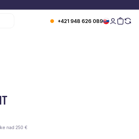
+421 948 626 089
NT
vke nad 250 €