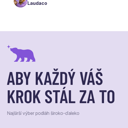
Laudaco
ABY KAŽDÝ VÁŠ
KROK STÁL ZA TO
Najširší výber podláh široko-ďaleko