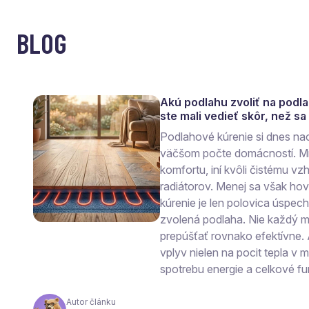
BLOG
Akú podlahu zvoliť na podl
ste mali vedieť skôr, než s
Podlahové kúrenie si dnes na
väčšom počte domácností. Mn
komfortu, iní kvôli čistému vzh
radiátorov. Menej sa však ho
kúrenie je len polovica úspec
zvolená podlaha. Nie každý ma
prepúšťať rovnako efektívne.
vplyv nielen na pocit tepla v mi
spotrebu energie a celkové fu
Autor článku