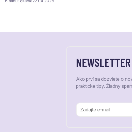
6
čítania
22.04.2026
NEWSLETTER
Ako prví sa dozviete o no
praktické tipy. Žiadny spa