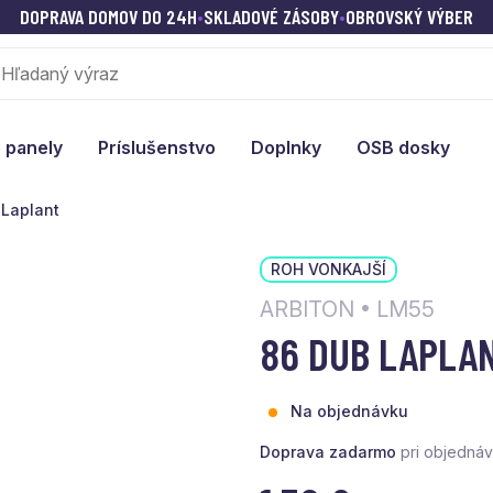
DOPRAVA DOMOV DO 24H
•
SKLADOVÉ ZÁSOBY
•
OBROVSKÝ VÝBER
 panely
Príslušenstvo
Doplnky
OSB dosky
 Laplant
ROH VONKAJŠÍ
ARBITON • LM55
86 DUB LAPLA
Na objednávku
Doprava zadarmo
pri objedná