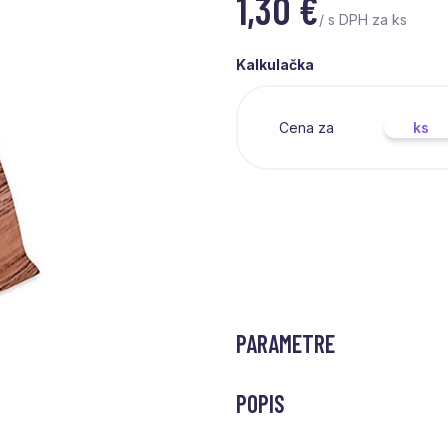
1,30
€
/ s DPH za ks
Kalkulačka
Cena za
ks
PARAMETRE
POPIS