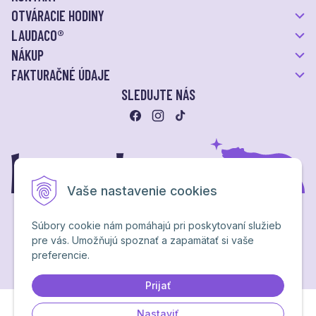
OTVÁRACIE HODINY
LAUDACO®
NÁKUP
FAKTURAČNÉ ÚDAJE
SLEDUJTE NÁS
Vaše nastavenie cookies
Súbory cookie nám pomáhajú pri poskytovaní služieb
pre vás. Umožňujú spoznať a zapamätať si vaše
Ochrana osobných údajov
preferencie.
NextShop
&
e-shop Pohoda Connector
by
NextCom s.r.o.
Brand & webdesign by
Studio PARADA™
Prijať
Nastaviť