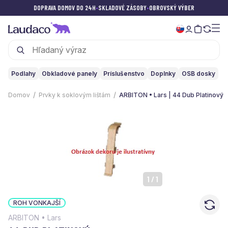
DOPRAVA DOMOV DO 24H
•
SKLADOVÉ ZÁSOBY
•
OBROVSKÝ VÝBER
Podlahy
Obkladové panely
Príslušenstvo
Doplnky
OSB dosky
Domov
Prvky k soklovým lištám
ARBITON • Lars | 44 Dub Platinový
1
/
1
ROH VONKAJŠÍ
ARBITON • Lars