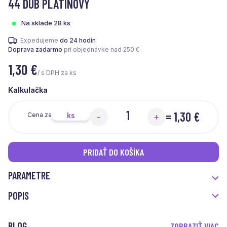
44 DUB PLATINOVÝ
Na sklade 28 ks
Expedujeme
do 24 hodín
Doprava zadarmo
pri objednávke nad 250 €
1,30
€
/ s DPH za ks
Kalkulačka
=
1,30 €
ks
Cena za
-
+
PRIDAŤ DO KOŠÍKA
PARAMETRE
POPIS
BLOG
ZOBRAZIŤ VIAC