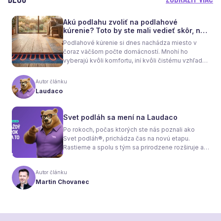
Akú podlahu zvoliť na podlahové
kúrenie? Toto by ste mali vedieť skôr, než
sa rozhodnete
Podlahové kúrenie si dnes nachádza miesto v
čoraz väčšom počte domácností. Mnohí ho
vyberajú kvôli komfortu, iní kvôli čistému vzhľadu
interiéru bez radiátorov. Menej sa však hovorí o
tom, že samotné kúrenie je len polovica úspechu.
Autor článku
Tou druhou je správne zvolená podlaha. Nie
Laudaco
každý materiál totiž dokáže teplo prepúšťať
rovnako efektívne. A práve to má zásadný vplyv
nielen na pocit tepla v miestnosti, ale aj na
Svet podláh sa mení na Laudaco
spotrebu energie a celkové fungovanie kúrenia.
Po rokoch, počas ktorých ste nás poznali ako
Svet podláh®, prichádza čas na novú etapu.
Rastieme a spolu s tým sa prirodzene rozširuje aj
naša ponuka. Odteraz sa preto predstavujeme
pod menom Laudaco® – s novým logom a
Autor článku
vizuálnou identitou. Naším cieľom je, aby každý
Martin Chovanec
váš krok stál za to.