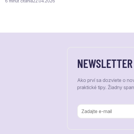
6
čítania
22.04.2026
NEWSLETTER
Ako prví sa dozviete o no
praktické tipy. Žiadny spa