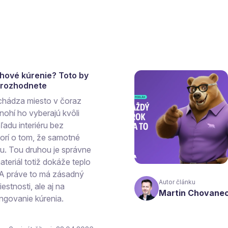
ahové kúrenie? Toto by
a rozhodnete
chádza miesto v čoraz
ohí ho vyberajú kvôli
ľadu interiéru bez
vorí o tom, že samotné
hu. Tou druhou je správne
teriál totiž dokáže teplo
 A práve to má zásadný
Autor článku
estnosti, ale aj na
Martin Chovane
ngovanie kúrenia.