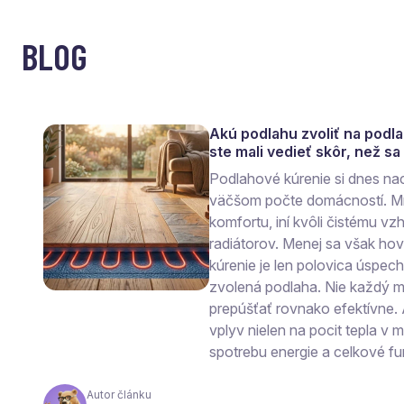
BLOG
Akú podlahu zvoliť na podl
ste mali vedieť skôr, než s
Podlahové kúrenie si dnes na
väčšom počte domácností. Mn
komfortu, iní kvôli čistému vzh
radiátorov. Menej sa však ho
kúrenie je len polovica úspec
zvolená podlaha. Nie každý ma
prepúšťať rovnako efektívne.
vplyv nielen na pocit tepla v mi
spotrebu energie a celkové fu
Autor článku