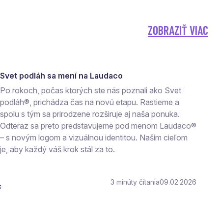
ZOBRAZIŤ VIAC
Svet podláh sa mení na Laudaco
Po rokoch, počas ktorých ste nás poznali ako Svet
podláh®, prichádza čas na novú etapu. Rastieme a
spolu s tým sa prirodzene rozširuje aj naša ponuka.
Odteraz sa preto predstavujeme pod menom Laudaco®
– s novým logom a vizuálnou identitou. Naším cieľom
je, aby každý váš krok stál za to.
3
čítania
09.02.2026
c