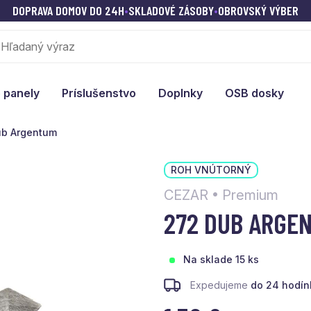
DOPRAVA DOMOV DO 24H
•
SKLADOVÉ ZÁSOBY
•
OBROVSKÝ VÝBER
 panely
Príslušenstvo
Doplnky
OSB dosky
ub Argentum
ROH VNÚTORNÝ
CEZAR • Premium
272 DUB ARGE
Na sklade 15 ks
Expedujeme
do 24 hodín