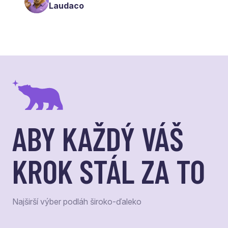
Laudaco
ABY KAŽDÝ VÁŠ
KROK STÁL ZA TO
Najširší výber podláh široko-ďaleko