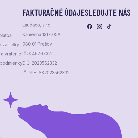
FAKTURAČNÉ ÚDAJE
SLEDUJTE NÁS
Laudaco, s.r.o.
Kamenná 13177/5A
platba
080 01 Prešov
 zásielky
IČO: 46767321
a vrátenie
podmienky
DIČ: 2023562332
IČ DPH: SK2023562332