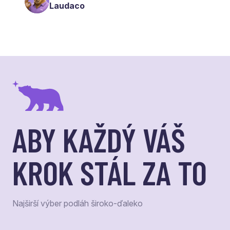
Laudaco
ABY KAŽDÝ VÁŠ
KROK STÁL ZA TO
Najširší výber podláh široko-ďaleko