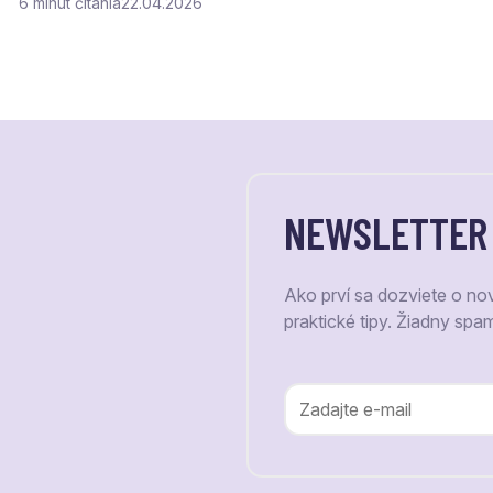
6
čítania
22.04.2026
NEWSLETTER
Ako prví sa dozviete o no
praktické tipy. Žiadny spa