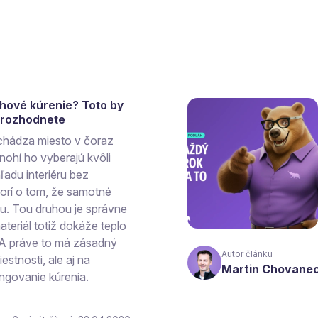
ahové kúrenie? Toto by
a rozhodnete
chádza miesto v čoraz
ohí ho vyberajú kvôli
ľadu interiéru bez
vorí o tom, že samotné
hu. Tou druhou je správne
teriál totiž dokáže teplo
 A práve to má zásadný
Autor článku
estnosti, ale aj na
Martin Chovane
ngovanie kúrenia.