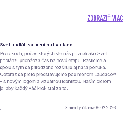
ZOBRAZIŤ VIAC
Svet podláh sa mení na Laudaco
Po rokoch, počas ktorých ste nás poznali ako Svet
podláh®, prichádza čas na novú etapu. Rastieme a
spolu s tým sa prirodzene rozširuje aj naša ponuka.
Odteraz sa preto predstavujeme pod menom Laudaco®
– s novým logom a vizuálnou identitou. Naším cieľom
je, aby každý váš krok stál za to.
3
čítania
09.02.2026
c