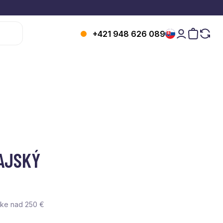
+421 948 626 089
AJSKÝ
vke nad 250 €