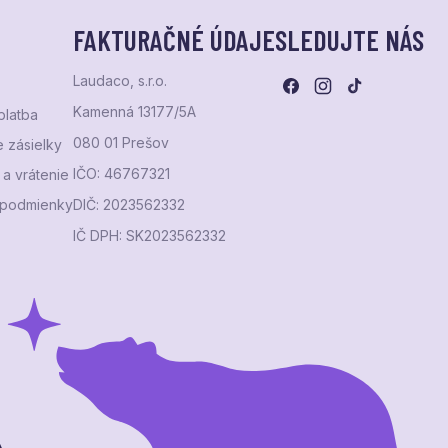
FAKTURAČNÉ ÚDAJE
SLEDUJTE NÁS
Laudaco, s.r.o.
Kamenná 13177/5A
platba
080 01 Prešov
 zásielky
IČO: 46767321
a vrátenie
podmienky
DIČ: 2023562332
IČ DPH: SK2023562332