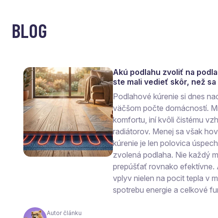
BLOG
Akú podlahu zvoliť na podl
ste mali vedieť skôr, než s
Podlahové kúrenie si dnes na
väčšom počte domácností. Mn
komfortu, iní kvôli čistému vzh
radiátorov. Menej sa však ho
kúrenie je len polovica úspec
zvolená podlaha. Nie každý ma
prepúšťať rovnako efektívne.
vplyv nielen na pocit tepla v mi
spotrebu energie a celkové fu
Autor článku