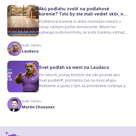
Akú podlahu zvoliť na podlahové
kúrenie? Toto by ste mali vedieť skôr, než
sa rozhodnete
Podlahové kúrenie si dnes nachádza miesto v
čoraz väčšom počte domácností. Mnohí ho
vyberajú kvôli komfortu, iní kvôli čistému vzhľadu
interiéru bez radiátorov. Menej sa však hovorí o
tom, že samotné kúrenie je len polovica úspechu.
Autor článku
Tou druhou je správne zvolená podlaha. Nie
Laudaco
každý materiál totiž dokáže teplo prepúšťať
rovnako efektívne. A práve to má zásadný vplyv
nielen na pocit tepla v miestnosti, ale aj na
Svet podláh sa mení na Laudaco
spotrebu energie a celkové fungovanie kúrenia.
Po rokoch, počas ktorých ste nás poznali ako
Svet podláh®, prichádza čas na novú etapu.
Rastieme a spolu s tým sa prirodzene rozširuje aj
naša ponuka. Odteraz sa preto predstavujeme
pod menom Laudaco® – s novým logom a
Autor článku
vizuálnou identitou. Naším cieľom je, aby každý
Martin Chovanec
váš krok stál za to.