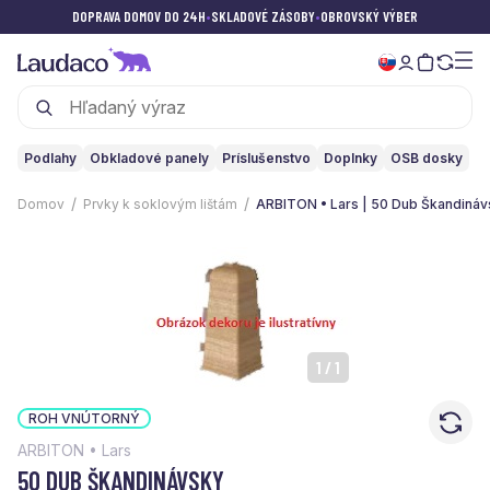
DOPRAVA DOMOV DO 24H
•
SKLADOVÉ ZÁSOBY
•
OBROVSKÝ VÝBER
Podlahy
Obkladové panely
Príslušenstvo
Doplnky
OSB dosky
Domov
Prvky k soklovým lištám
ARBITON • Lars | 50 Dub Škandináv
1
/
1
ROH VNÚTORNÝ
ARBITON • Lars
50 DUB ŠKANDINÁVSKY