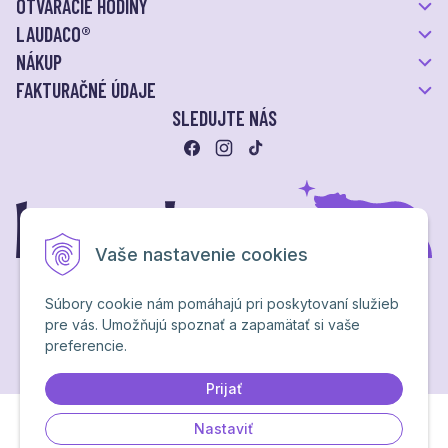
OTVÁRACIE HODINY
LAUDACO®
NÁKUP
FAKTURAČNÉ ÚDAJE
SLEDUJTE NÁS
Vaše nastavenie cookies
Súbory cookie nám pomáhajú pri poskytovaní služieb
pre vás. Umožňujú spoznať a zapamätať si vaše
Ochrana osobných údajov
preferencie.
NextShop
&
e-shop Pohoda Connector
by
NextCom s.r.o.
Brand & webdesign by
Studio PARADA™
Prijať
Nastaviť