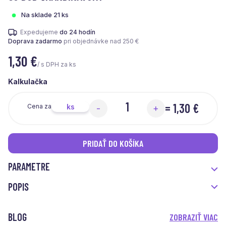
Na sklade 21 ks
Expedujeme
do 24 hodín
Doprava zadarmo
pri objednávke nad 250 €
1,30
€
/ s DPH za ks
Kalkulačka
=
1,30 €
ks
Cena za
-
+
PRIDAŤ DO KOŠÍKA
PARAMETRE
POPIS
BLOG
ZOBRAZIŤ VIAC