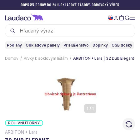
DOPRAVA DOMOV DO 24H
•
SKLADOVÉ ZÁSOBY
•
OBROVSKÝ VÝBER
Podlahy
Obkladové panely
Príslušenstvo
Doplnky
OSB dosky
Domov
Prvky k soklovým lištám
ARBITON • Lars | 32 Dub Elegant
1
/
1
ROH VNÚTORNÝ
ARBITON • Lars