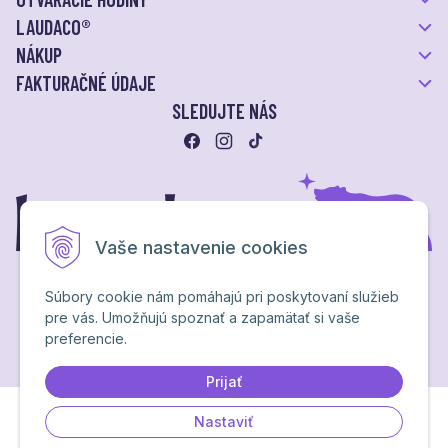
LAUDACO®
NÁKUP
FAKTURAČNÉ ÚDAJE
SLEDUJTE NÁS
Vaše nastavenie cookies
Súbory cookie nám pomáhajú pri poskytovaní služieb
pre vás. Umožňujú spoznať a zapamätať si vaše
Ochrana osobných údajov
preferencie.
NextShop
&
e-shop Pohoda Connector
by
NextCom s.r.o.
Brand & webdesign by
Studio PARADA™
Prijať
Nastaviť