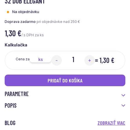
32 DUB ELEGANT
Na objednávku
Doprava zadarmo
pri objednávke nad 250 €
1,30
€
/ s DPH za ks
Kalkulačka
=
1,30 €
ks
Cena za
-
+
PRIDAŤ DO KOŠÍKA
PARAMETRE
POPIS
BLOG
ZOBRAZIŤ VIAC