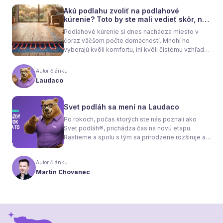
Akú podlahu zvoliť na podlahové
kúrenie? Toto by ste mali vedieť skôr, než
sa rozhodnete
Podlahové kúrenie si dnes nachádza miesto v
čoraz väčšom počte domácností. Mnohí ho
vyberajú kvôli komfortu, iní kvôli čistému vzhľadu
interiéru bez radiátorov. Menej sa však hovorí o
tom, že samotné kúrenie je len polovica úspechu.
Autor článku
Tou druhou je správne zvolená podlaha. Nie
Laudaco
každý materiál totiž dokáže teplo prepúšťať
rovnako efektívne. A práve to má zásadný vplyv
nielen na pocit tepla v miestnosti, ale aj na
Svet podláh sa mení na Laudaco
spotrebu energie a celkové fungovanie kúrenia.
Po rokoch, počas ktorých ste nás poznali ako
Svet podláh®, prichádza čas na novú etapu.
Rastieme a spolu s tým sa prirodzene rozširuje aj
naša ponuka. Odteraz sa preto predstavujeme
pod menom Laudaco® – s novým logom a
Autor článku
vizuálnou identitou. Naším cieľom je, aby každý
Martin Chovanec
váš krok stál za to.