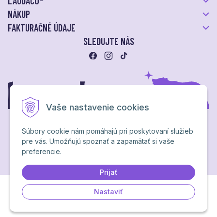
LAUDACO®
NÁKUP
FAKTURAČNÉ ÚDAJE
SLEDUJTE NÁS
Vaše nastavenie cookies
Súbory cookie nám pomáhajú pri poskytovaní služieb
pre vás. Umožňujú spoznať a zapamätať si vaše
Ochrana osobných údajov
preferencie.
NextShop
&
e-shop Pohoda Connector
by
NextCom s.r.o.
Brand & webdesign by
Studio PARADA™
Prijať
Nastaviť