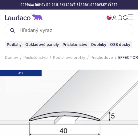
DOPRAVA DOMOV DO 24H
•
SKLADOVÉ ZÁSOBY
•
OBROVSKÝ VÝBER
Podlahy
Obkladové panely
Príslušenstvo
Doplnky
OSB dosky
Domov
Príslušenstvo
Podlahové profily
Prechodové
EFFECTOR 