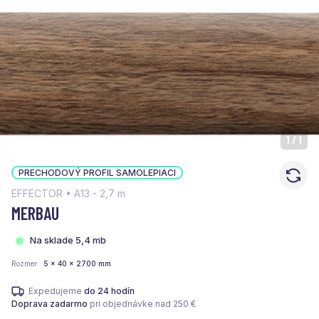
1
/
1
PRECHODOVÝ PROFIL SAMOLEPIACI
EFFECTOR • A13 - 2,7 m
MERBAU
Na sklade 5,4 mb
Rozmer
5 x 40 x 2700 mm
Expedujeme
do 24 hodín
Doprava zadarmo
pri objednávke nad 250 €