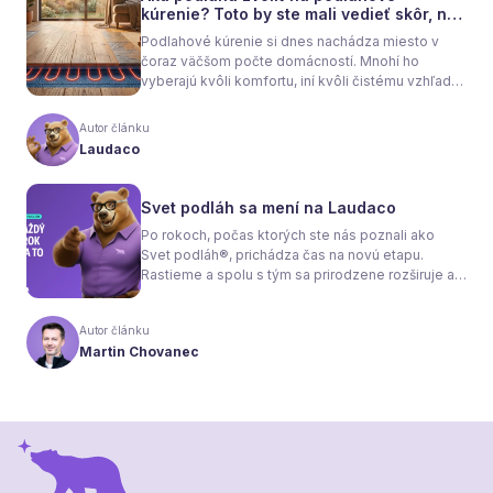
kúrenie? Toto by ste mali vedieť skôr, než
sa rozhodnete
Podlahové kúrenie si dnes nachádza miesto v
čoraz väčšom počte domácností. Mnohí ho
vyberajú kvôli komfortu, iní kvôli čistému vzhľadu
interiéru bez radiátorov. Menej sa však hovorí o
tom, že samotné kúrenie je len polovica úspechu.
Autor článku
Tou druhou je správne zvolená podlaha. Nie
Laudaco
každý materiál totiž dokáže teplo prepúšťať
rovnako efektívne. A práve to má zásadný vplyv
nielen na pocit tepla v miestnosti, ale aj na
Svet podláh sa mení na Laudaco
spotrebu energie a celkové fungovanie kúrenia.
Po rokoch, počas ktorých ste nás poznali ako
Svet podláh®, prichádza čas na novú etapu.
Rastieme a spolu s tým sa prirodzene rozširuje aj
naša ponuka. Odteraz sa preto predstavujeme
pod menom Laudaco® – s novým logom a
Autor článku
vizuálnou identitou. Naším cieľom je, aby každý
Martin Chovanec
váš krok stál za to.