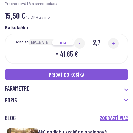
Prechodová lišta samolepiaca
15,50
€
/ s DPH za mb
Kalkulačka
BALENIE
mb
Cena za
-
+
=
41,85 €
PRIDAŤ DO KOŠÍKA
PARAMETRE
POPIS
BLOG
ZOBRAZIŤ VIAC
Akú podlahu zvoliť na podlahové