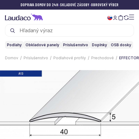
DOPRAVA DOMOV DO 24H
•
SKLADOVÉ ZÁSOBY
•
OBROVSKÝ VÝBER
Podlahy
Obkladové panely
Príslušenstvo
Doplnky
OSB dosky
Domov
Príslušenstvo
Podlahové profily
Prechodové
EFFECTOR •