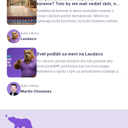
kúrenie? Toto by ste mali vedieť skôr, než
sa rozhodnete
Podlahové kúrenie si dnes nachádza miesto v
čoraz väčšom počte domácností. Mnohí ho
vyberajú kvôli komfortu, iní kvôli čistému vzhľadu
interiéru bez radiátorov. Menej sa však hovorí o
tom, že samotné kúrenie je len polovica úspechu.
Autor článku
Tou druhou je správne zvolená podlaha. Nie
Laudaco
každý materiál totiž dokáže teplo prepúšťať
rovnako efektívne. A práve to má zásadný vplyv
nielen na pocit tepla v miestnosti, ale aj na
Svet podláh sa mení na Laudaco
spotrebu energie a celkové fungovanie kúrenia.
Po rokoch, počas ktorých ste nás poznali ako
Svet podláh®, prichádza čas na novú etapu.
Rastieme a spolu s tým sa prirodzene rozširuje aj
naša ponuka. Odteraz sa preto predstavujeme
pod menom Laudaco® – s novým logom a
Autor článku
vizuálnou identitou. Naším cieľom je, aby každý
Martin Chovanec
váš krok stál za to.