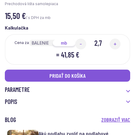
Prechodová lišta samolepiaca
15,50
€
/ s DPH za mb
Kalkulačka
BALENIE
mb
Cena za
-
+
=
41,85 €
PRIDAŤ DO KOŠÍKA
PARAMETRE
POPIS
BLOG
ZOBRAZIŤ VIAC
Akú podlahu zvoliť na podlahové