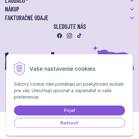
LAUDACO®
NÁKUP
FAKTURAČNÉ ÚDAJE
SLEDUJTE NÁS
Vaše nastavenie cookies
Súbory cookie nám pomáhajú pri poskytovaní služieb
pre vás. Umožňujú spoznať a zapamätať si vaše
Ochrana osobných údajov
preferencie.
NextShop
&
e-shop Pohoda Connector
by
NextCom s.r.o.
Brand & webdesign by
Studio PARADA™
Prijať
Nastaviť