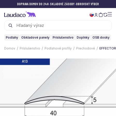
DOPRAVA DOMOV DO 24H
•
SKLADOVÉ ZÁSOBY
•
OBROVSKÝ VÝBER
Podlahy
Obkladové panely
Príslušenstvo
Doplnky
OSB dosky
Domov
Príslušenstvo
Podlahové profily
Prechodové
EFFECTOR •