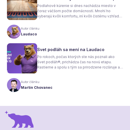
sa rozhodnete
Podlahové kúrenie si dnes nachádza miesto v
čoraz väčšom počte domácností. Mnohí ho
vyberajú kvôli komfortu, iní kvôli čistému vzhľadu
interiéru bez radiátorov. Menej sa však hovorí o
tom, že samotné kúrenie je len polovica úspechu.
Autor článku
Tou druhou je správne zvolená podlaha. Nie
Laudaco
každý materiál totiž dokáže teplo prepúšťať
rovnako efektívne. A práve to má zásadný vplyv
nielen na pocit tepla v miestnosti, ale aj na
Svet podláh sa mení na Laudaco
spotrebu energie a celkové fungovanie kúrenia.
Po rokoch, počas ktorých ste nás poznali ako
Svet podláh®, prichádza čas na novú etapu.
Rastieme a spolu s tým sa prirodzene rozširuje aj
naša ponuka. Odteraz sa preto predstavujeme
pod menom Laudaco® – s novým logom a
Autor článku
vizuálnou identitou. Naším cieľom je, aby každý
Martin Chovanec
váš krok stál za to.