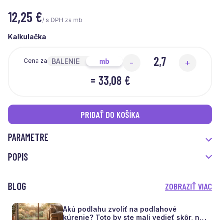
12,25
€
/ s DPH za mb
Kalkulačka
BALENIE
mb
Cena za
-
+
=
33,08 €
PRIDAŤ DO KOŠÍKA
PARAMETRE
POPIS
BLOG
ZOBRAZIŤ VIAC
Akú podlahu zvoliť na podlahové
kúrenie? Toto by ste mali vedieť skôr, než