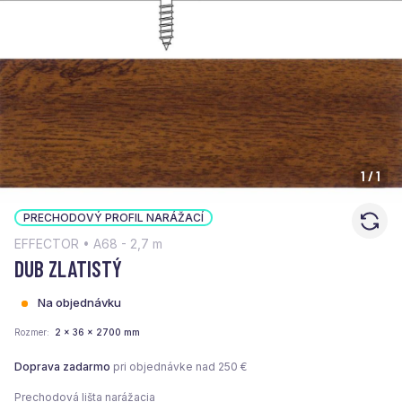
1
/
1
PRECHODOVÝ PROFIL NARÁŽACÍ
EFFECTOR • A68 - 2,7 m
DUB ZLATISTÝ
Na objednávku
Rozmer
2 x 36 x 2700 mm
Doprava zadarmo
pri objednávke nad 250 €
Prechodová lišta narážacia