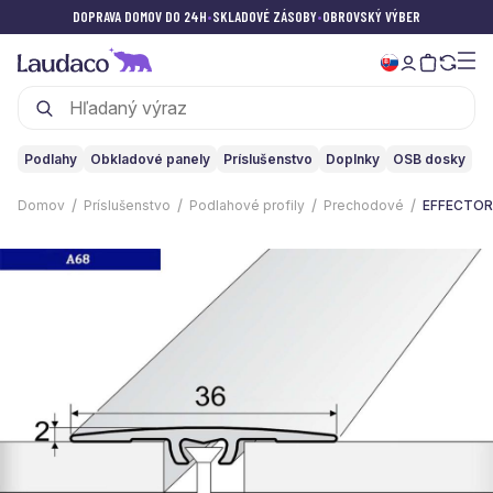
DOPRAVA DOMOV DO 24H
•
SKLADOVÉ ZÁSOBY
•
OBROVSKÝ VÝBER
Podlahy
Obkladové panely
Príslušenstvo
Doplnky
OSB dosky
Domov
Príslušenstvo
Podlahové profily
Prechodové
EFFECTOR •