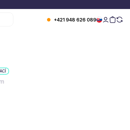
+421 948 626 089
ACÍ
 m