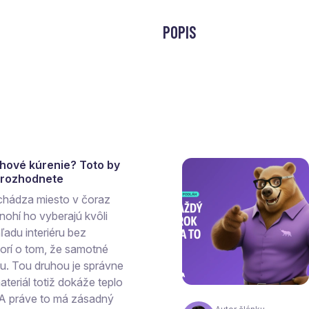
POPIS
ahové kúrenie? Toto by
a rozhodnete
chádza miesto v čoraz
ohí ho vyberajú kvôli
ľadu interiéru bez
vorí o tom, že samotné
hu. Tou druhou je správne
teriál totiž dokáže teplo
 A práve to má zásadný