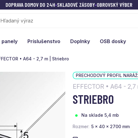
DOPRAVA DOMOV DO 24H
•
SKLADOVÉ ZÁSOBY
•
OBROVSKÝ VÝBER
 panely
Príslušenstvo
Doplnky
OSB dosky
FFECTOR • A64 - 2,7 m | Striebro
PRECHODOVÝ PROFIL NARÁŽ
EFFECTOR • A64 - 2,7
STRIEBRO
Na sklade 5,4 mb
Rozmer
5 x 40 x 2700 mm