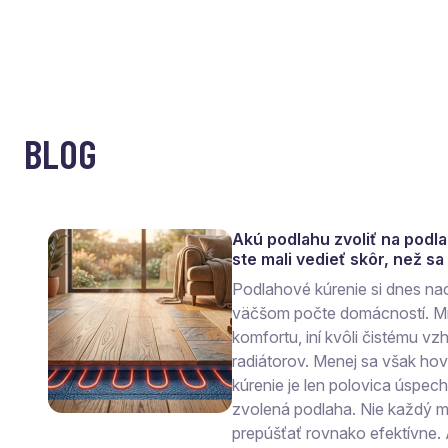
BLOG
Akú podlahu zvoliť na podl
ste mali vedieť skôr, než s
Podlahové kúrenie si dnes na
väčšom počte domácností. Mn
komfortu, iní kvôli čistému vzh
radiátorov. Menej sa však ho
kúrenie je len polovica úspec
zvolená podlaha. Nie každý ma
prepúšťať rovnako efektívne.