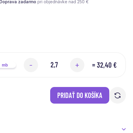
Doprava zadarmo
pri objednávke nad 250 €
=
32,40 €
-
+
mb
PRIDAŤ DO KOŠÍKA