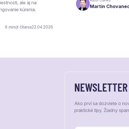
Autor článku
estnosti, ale aj na
Martin Chovane
ngovanie kúrenia.
6
čítania
22.04.2026
NEWSLETTER
Ako prví sa dozviete o no
praktické tipy. Žiadny spa