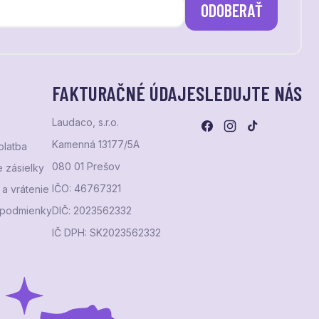
ODOBERAŤ
FAKTURAČNÉ ÚDAJE
SLEDUJTE NÁS
Laudaco, s.r.o.
Kamenná 13177/5A
platba
080 01 Prešov
 zásielky
IČO: 46767321
a vrátenie
podmienky
DIČ: 2023562332
IČ DPH: SK2023562332