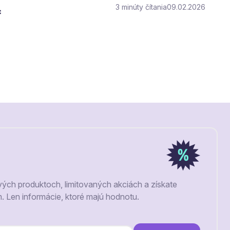
3
čítania
09.02.2026
c
vých produktoch, limitovaných akciách a získate
m. Len informácie, ktoré majú hodnotu.