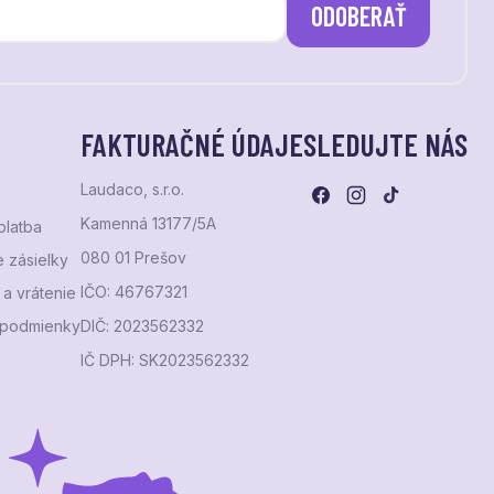
ODOBERAŤ
FAKTURAČNÉ ÚDAJE
SLEDUJTE NÁS
Laudaco, s.r.o.
Kamenná 13177/5A
platba
080 01 Prešov
 zásielky
IČO: 46767321
a vrátenie
podmienky
DIČ: 2023562332
IČ DPH: SK2023562332