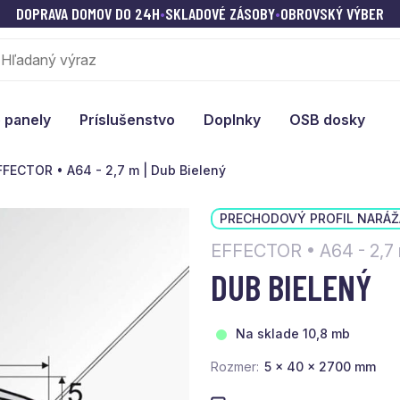
DOPRAVA DOMOV DO 24H
•
SKLADOVÉ ZÁSOBY
•
OBROVSKÝ VÝBER
 panely
Príslušenstvo
Doplnky
OSB dosky
FFECTOR • A64 - 2,7 m | Dub Bielený
PRECHODOVÝ PROFIL NARÁŽ
EFFECTOR • A64 - 2,7
DUB BIELENÝ
Na sklade 10,8 mb
Rozmer
5 x 40 x 2700 mm