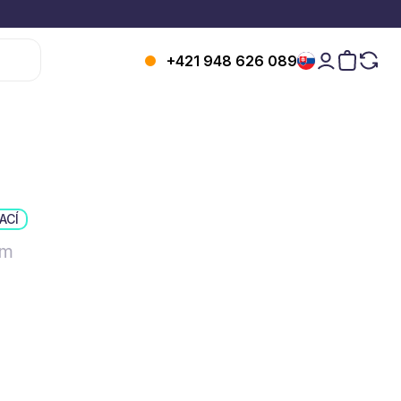
+421 948 626 089
ACÍ
 m