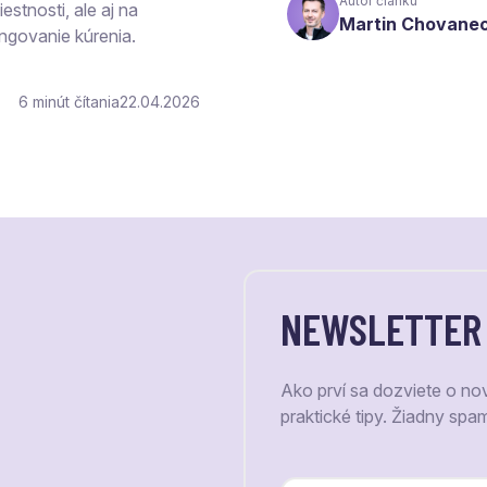
Autor článku
estnosti, ale aj na
Martin Chovane
ngovanie kúrenia.
6
čítania
22.04.2026
NEWSLETTER
Ako prví sa dozviete o no
praktické tipy. Žiadny spa