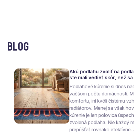
BLOG
Akú podlahu zvoliť na podl
ste mali vedieť skôr, než s
Podlahové kúrenie si dnes na
väčšom počte domácností. Mn
komfortu, iní kvôli čistému vzh
radiátorov. Menej sa však ho
kúrenie je len polovica úspec
zvolená podlaha. Nie každý ma
prepúšťať rovnako efektívne.