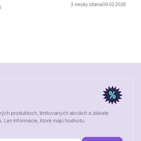
3
čítania
09.02.2026
c
vých produktoch, limitovaných akciách a získate
m. Len informácie, ktoré majú hodnotu.