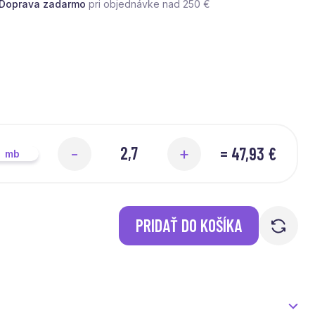
Doprava zadarmo
pri objednávke nad 250 €
=
47,93 €
-
+
mb
PRIDAŤ DO KOŠÍKA