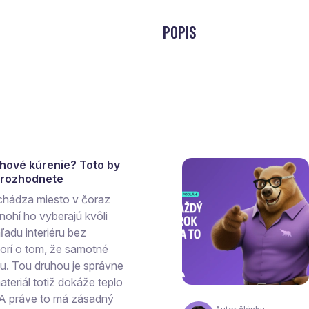
POPIS
ahové kúrenie? Toto by
a rozhodnete
chádza miesto v čoraz
ohí ho vyberajú kvôli
ľadu interiéru bez
vorí o tom, že samotné
hu. Tou druhou je správne
teriál totiž dokáže teplo
 A práve to má zásadný