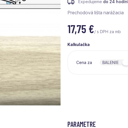
Expedujeme
do 24 hodín
Prechodová lišta narážacia
17,75
€
/ s DPH za mb
Kalkulačka
Cena za
BALENIE
PARAMETRE