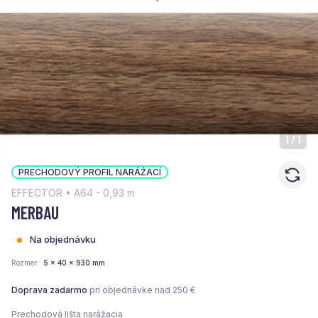
1
/
1
PRECHODOVÝ PROFIL NARÁŽACÍ
EFFECTOR • A64 - 0,93 m
MERBAU
Na objednávku
Rozmer
5 x 40 x 930 mm
Doprava zadarmo
pri objednávke nad 250 €
Prechodová lišta narážacia