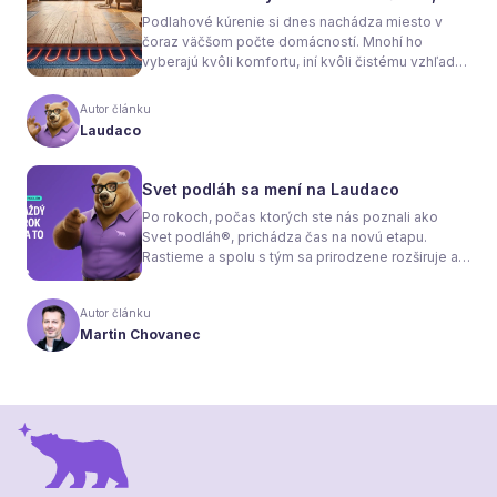
sa rozhodnete
Podlahové kúrenie si dnes nachádza miesto v
čoraz väčšom počte domácností. Mnohí ho
vyberajú kvôli komfortu, iní kvôli čistému vzhľadu
interiéru bez radiátorov. Menej sa však hovorí o
tom, že samotné kúrenie je len polovica úspechu.
Autor článku
Tou druhou je správne zvolená podlaha. Nie
Laudaco
každý materiál totiž dokáže teplo prepúšťať
rovnako efektívne. A práve to má zásadný vplyv
nielen na pocit tepla v miestnosti, ale aj na
Svet podláh sa mení na Laudaco
spotrebu energie a celkové fungovanie kúrenia.
Po rokoch, počas ktorých ste nás poznali ako
Svet podláh®, prichádza čas na novú etapu.
Rastieme a spolu s tým sa prirodzene rozširuje aj
naša ponuka. Odteraz sa preto predstavujeme
pod menom Laudaco® – s novým logom a
Autor článku
vizuálnou identitou. Naším cieľom je, aby každý
Martin Chovanec
váš krok stál za to.