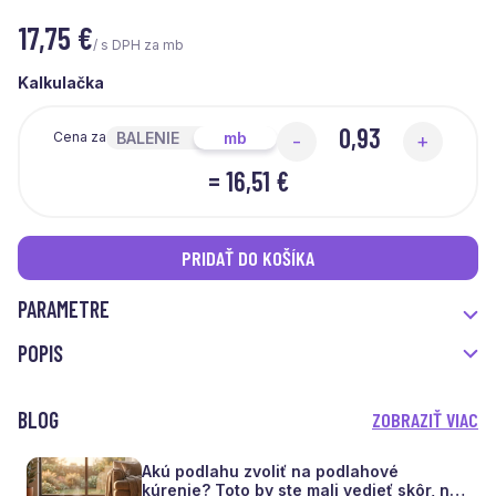
17,75
€
/ s DPH za mb
Kalkulačka
BALENIE
mb
Cena za
-
+
=
16,51 €
PRIDAŤ DO KOŠÍKA
PARAMETRE
POPIS
BLOG
ZOBRAZIŤ VIAC
Akú podlahu zvoliť na podlahové
kúrenie? Toto by ste mali vedieť skôr, než