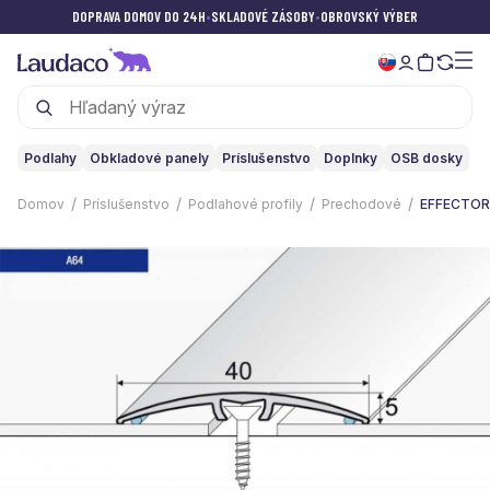
DOPRAVA DOMOV DO 24H
•
SKLADOVÉ ZÁSOBY
•
OBROVSKÝ VÝBER
Podlahy
Obkladové panely
Príslušenstvo
Doplnky
OSB dosky
Domov
Príslušenstvo
Podlahové profily
Prechodové
EFFECTOR 