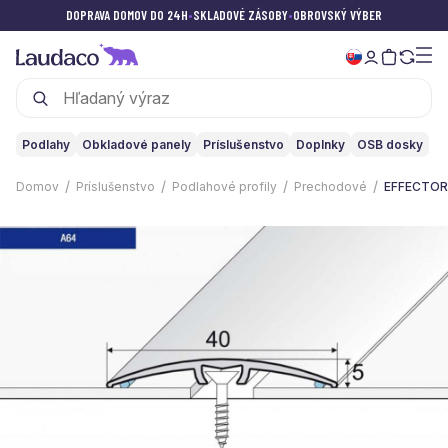
DOPRAVA DOMOV DO 24H
•
SKLADOVÉ ZÁSOBY
•
OBROVSKÝ VÝBER
Podlahy
Obkladové panely
Príslušenstvo
Doplnky
OSB dosky
Domov
Príslušenstvo
Podlahové profily
Prechodové
EFFECTOR •