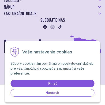
LAUDACO®
NÁKUP
FAKTURAČNÉ ÚDAJE
SLEDUJTE NÁS
Vaše nastavenie cookies
Súbory cookie nám pomáhajú pri poskytovaní služieb
pre vás. Umožňujú spoznať a zapamätať si vaše
Ochrana osobných údajov
preferencie.
NextShop
&
e-shop Pohoda Connector
by
NextCom s.r.o.
Brand & webdesign by
Studio PARADA™
Prijať
Nastaviť