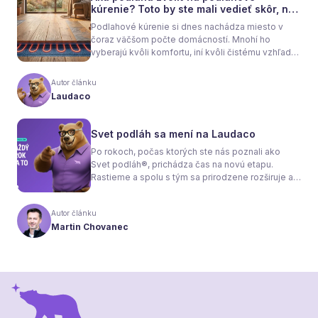
kúrenie? Toto by ste mali vedieť skôr, než
sa rozhodnete
Podlahové kúrenie si dnes nachádza miesto v
čoraz väčšom počte domácností. Mnohí ho
vyberajú kvôli komfortu, iní kvôli čistému vzhľadu
interiéru bez radiátorov. Menej sa však hovorí o
tom, že samotné kúrenie je len polovica úspechu.
Autor článku
Tou druhou je správne zvolená podlaha. Nie
Laudaco
každý materiál totiž dokáže teplo prepúšťať
rovnako efektívne. A práve to má zásadný vplyv
nielen na pocit tepla v miestnosti, ale aj na
Svet podláh sa mení na Laudaco
spotrebu energie a celkové fungovanie kúrenia.
Po rokoch, počas ktorých ste nás poznali ako
Svet podláh®, prichádza čas na novú etapu.
Rastieme a spolu s tým sa prirodzene rozširuje aj
naša ponuka. Odteraz sa preto predstavujeme
pod menom Laudaco® – s novým logom a
Autor článku
vizuálnou identitou. Naším cieľom je, aby každý
Martin Chovanec
váš krok stál za to.