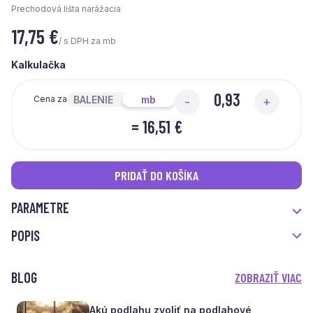
Prechodová lišta narážacia
17,75
€
/ s DPH za mb
Kalkulačka
BALENIE
mb
Cena za
-
+
=
16,51 €
PRIDAŤ DO KOŠÍKA
PARAMETRE
POPIS
BLOG
ZOBRAZIŤ VIAC
Akú podlahu zvoliť na podlahové