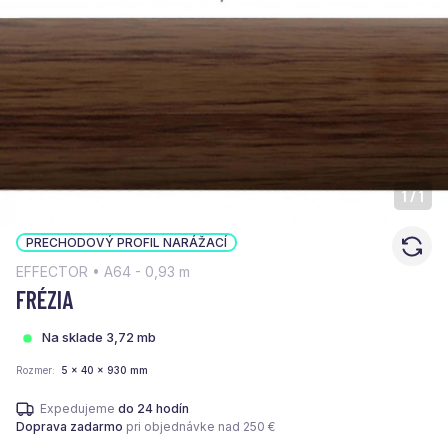
1
/
1
PRECHODOVÝ PROFIL NARÁŽACÍ
EFFECTOR • A64 - 0,93 m
FRÉZIA
Na sklade 3,72 mb
Rozmer
5 x 40 x 930 mm
Expedujeme
do 24 hodín
Doprava zadarmo
pri objednávke nad 250 €