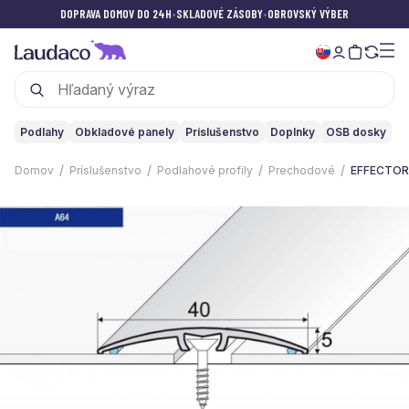
DOPRAVA DOMOV DO 24H
•
SKLADOVÉ ZÁSOBY
•
OBROVSKÝ VÝBER
Podlahy
Obkladové panely
Príslušenstvo
Doplnky
OSB dosky
Domov
Príslušenstvo
Podlahové profily
Prechodové
EFFECTOR 