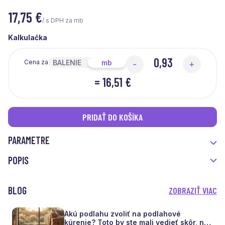
17,75
€
/ s DPH za mb
Kalkulačka
BALENIE
mb
Cena za
-
+
=
16,51 €
PRIDAŤ DO KOŠÍKA
PARAMETRE
POPIS
BLOG
ZOBRAZIŤ VIAC
Akú podlahu zvoliť na podlahové
kúrenie? Toto by ste mali vedieť skôr, než