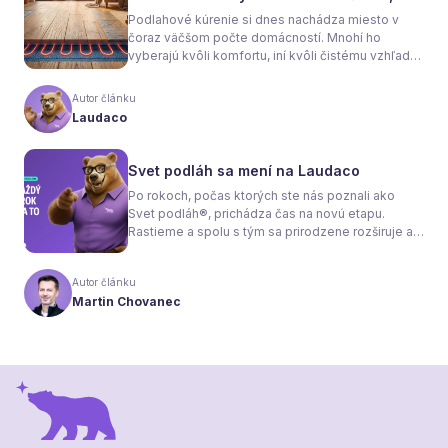
sa rozhodnete
Podlahové kúrenie si dnes nachádza miesto v
čoraz väčšom počte domácností. Mnohí ho
vyberajú kvôli komfortu, iní kvôli čistému vzhľadu
interiéru bez radiátorov. Menej sa však hovorí o
tom, že samotné kúrenie je len polovica úspechu.
Autor článku
Tou druhou je správne zvolená podlaha. Nie
Laudaco
každý materiál totiž dokáže teplo prepúšťať
rovnako efektívne. A práve to má zásadný vplyv
nielen na pocit tepla v miestnosti, ale aj na
Svet podláh sa mení na Laudaco
spotrebu energie a celkové fungovanie kúrenia.
Po rokoch, počas ktorých ste nás poznali ako
Svet podláh®, prichádza čas na novú etapu.
Rastieme a spolu s tým sa prirodzene rozširuje aj
naša ponuka. Odteraz sa preto predstavujeme
pod menom Laudaco® – s novým logom a
Autor článku
vizuálnou identitou. Naším cieľom je, aby každý
Martin Chovanec
váš krok stál za to.