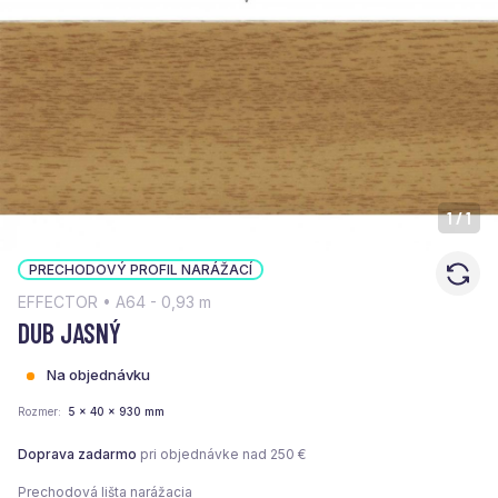
1
/
1
PRECHODOVÝ PROFIL NARÁŽACÍ
EFFECTOR • A64 - 0,93 m
DUB JASNÝ
Na objednávku
Rozmer
5 x 40 x 930 mm
Doprava zadarmo
pri objednávke nad 250 €
Prechodová lišta narážacia