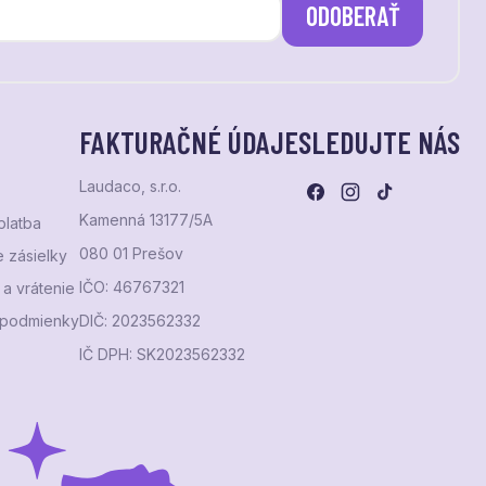
ODOBERAŤ
FAKTURAČNÉ ÚDAJE
SLEDUJTE NÁS
Laudaco, s.r.o.
Kamenná 13177/5A
platba
080 01 Prešov
 zásielky
IČO: 46767321
a vrátenie
podmienky
DIČ: 2023562332
IČ DPH: SK2023562332