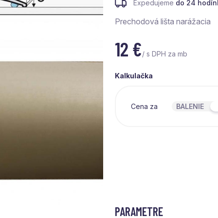
Expedujeme
do 24 hodín
Prechodová lišta narážacia
12
€
/ s DPH za mb
Kalkulačka
Cena za
BALENIE
PARAMETRE