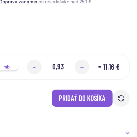
Doprava zadarmo
pri objednávke nad 250 €
=
11,16 €
-
+
mb
PRIDAŤ DO KOŠÍKA