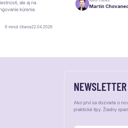
Autor článku
estnosti, ale aj na
Martin Chovane
ngovanie kúrenia.
6
čítania
22.04.2026
NEWSLETTER
Ako prví sa dozviete o no
praktické tipy. Žiadny spa