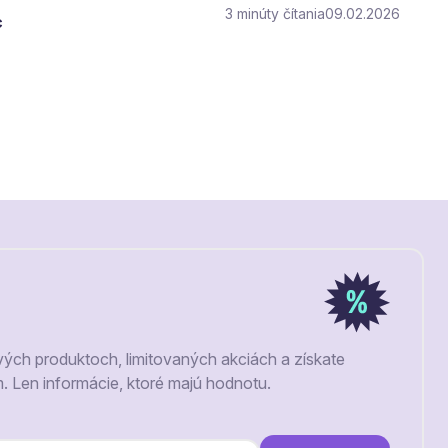
3
čítania
09.02.2026
c
vých produktoch, limitovaných akciách a získate
m. Len informácie, ktoré majú hodnotu.