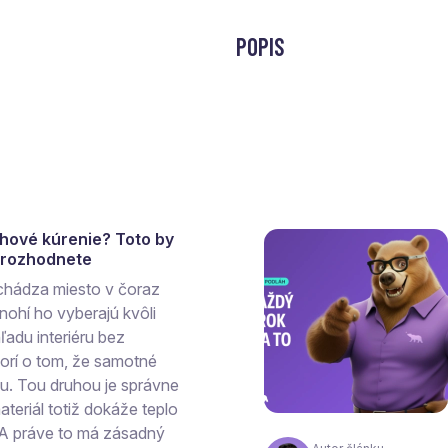
POPIS
ahové kúrenie? Toto by
a rozhodnete
chádza miesto v čoraz
ohí ho vyberajú kvôli
ľadu interiéru bez
vorí o tom, že samotné
hu. Tou druhou je správne
teriál totiž dokáže teplo
 A práve to má zásadný