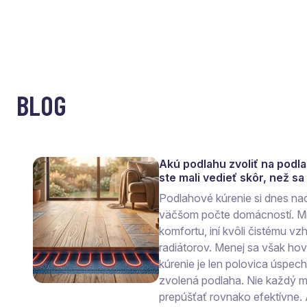
BLOG
Akú podlahu zvoliť na podl
ste mali vedieť skôr, než s
Podlahové kúrenie si dnes na
väčšom počte domácností. Mn
komfortu, iní kvôli čistému vzh
radiátorov. Menej sa však ho
kúrenie je len polovica úspec
zvolená podlaha. Nie každý ma
prepúšťať rovnako efektívne.