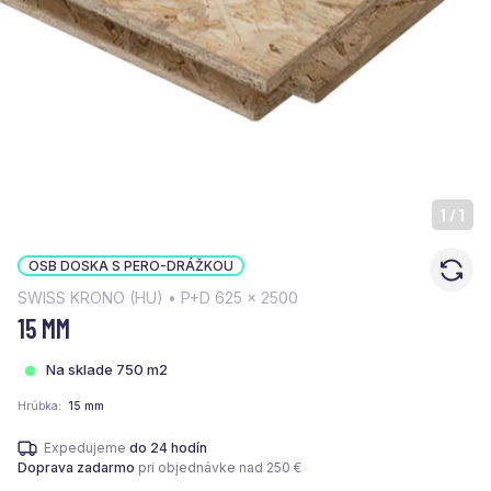
1
/
1
OSB DOSKA S PERO-DRÁŽKOU
SWISS KRONO (HU) • P+D 625 x 2500
15 MM
Na sklade 750 m2
Hrúbka
15 mm
Expedujeme
do 24 hodín
Doprava zadarmo
pri objednávke nad 250 €