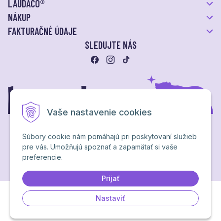
LAUDACO®
NÁKUP
FAKTURAČNÉ ÚDAJE
SLEDUJTE NÁS
Vaše nastavenie cookies
Súbory cookie nám pomáhajú pri poskytovaní služieb
pre vás. Umožňujú spoznať a zapamätať si vaše
Ochrana osobných údajov
preferencie.
NextShop
&
e-shop Pohoda Connector
by
NextCom s.r.o.
Brand & webdesign by
Studio PARADA™
Prijať
Nastaviť