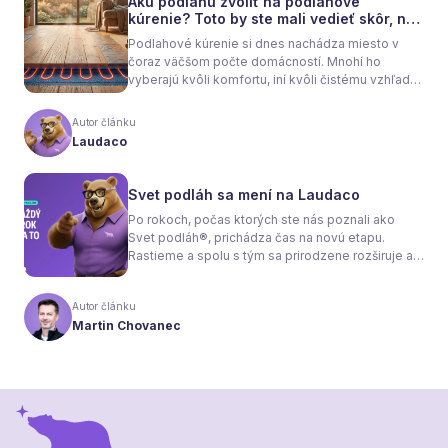
Akú podlahu zvoliť na podlahové
kúrenie? Toto by ste mali vedieť skôr, než
sa rozhodnete
Podlahové kúrenie si dnes nachádza miesto v
čoraz väčšom počte domácností. Mnohí ho
vyberajú kvôli komfortu, iní kvôli čistému vzhľadu
interiéru bez radiátorov. Menej sa však hovorí o
tom, že samotné kúrenie je len polovica úspechu.
Autor článku
Tou druhou je správne zvolená podlaha. Nie
Laudaco
každý materiál totiž dokáže teplo prepúšťať
rovnako efektívne. A práve to má zásadný vplyv
nielen na pocit tepla v miestnosti, ale aj na
Svet podláh sa mení na Laudaco
spotrebu energie a celkové fungovanie kúrenia.
Po rokoch, počas ktorých ste nás poznali ako
Svet podláh®, prichádza čas na novú etapu.
Rastieme a spolu s tým sa prirodzene rozširuje aj
naša ponuka. Odteraz sa preto predstavujeme
pod menom Laudaco® – s novým logom a
Autor článku
vizuálnou identitou. Naším cieľom je, aby každý
Martin Chovanec
váš krok stál za to.