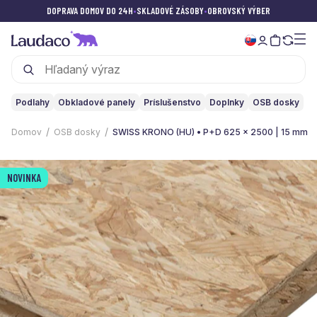
DOPRAVA DOMOV DO 24H
•
SKLADOVÉ ZÁSOBY
•
OBROVSKÝ VÝBER
Podlahy
Obkladové panely
Príslušenstvo
Doplnky
OSB dosky
Domov
OSB dosky
SWISS KRONO (HU) • P+D 625 x 2500 | 15 mm
NOVINKA