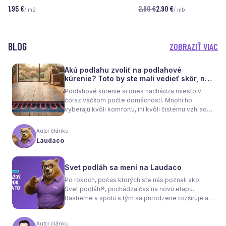
1,95 €
2,90 €
2,90 €
/ m2
/ mb
BLOG
ZOBRAZIŤ VIAC
Akú podlahu zvoliť na podlahové
kúrenie? Toto by ste mali vedieť skôr, než
sa rozhodnete
Podlahové kúrenie si dnes nachádza miesto v
čoraz väčšom počte domácností. Mnohí ho
vyberajú kvôli komfortu, iní kvôli čistému vzhľadu
interiéru bez radiátorov. Menej sa však hovorí o
tom, že samotné kúrenie je len polovica úspechu.
Autor článku
Tou druhou je správne zvolená podlaha. Nie
Laudaco
každý materiál totiž dokáže teplo prepúšťať
rovnako efektívne. A práve to má zásadný vplyv
nielen na pocit tepla v miestnosti, ale aj na
Svet podláh sa mení na Laudaco
spotrebu energie a celkové fungovanie kúrenia.
Po rokoch, počas ktorých ste nás poznali ako
Svet podláh®, prichádza čas na novú etapu.
Rastieme a spolu s tým sa prirodzene rozširuje aj
naša ponuka. Odteraz sa preto predstavujeme
pod menom Laudaco® – s novým logom a
Autor článku
vizuálnou identitou. Naším cieľom je, aby každý