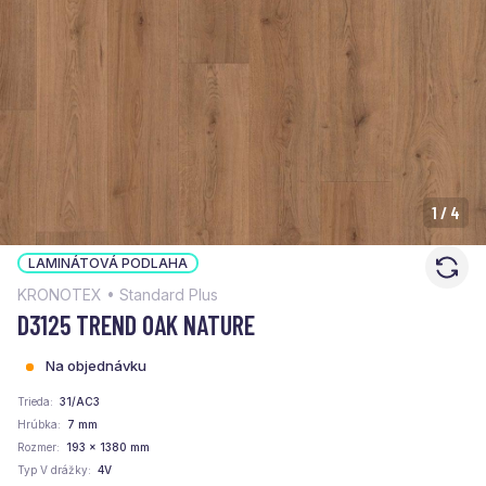
1
/
4
LAMINÁTOVÁ PODLAHA
KRONOTEX • Standard Plus
D3125 TREND OAK NATURE
Na objednávku
Trieda
31/AC3
Hrúbka
7 mm
Rozmer
193 x 1380 mm
Typ V drážky
4V