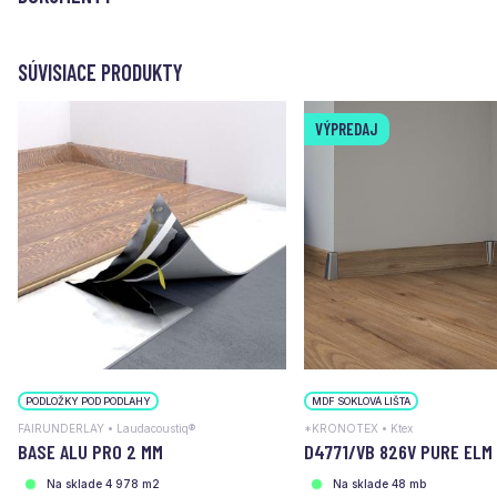
SÚVISIACE PRODUKTY
VÝPREDAJ
PODLOŽKY POD PODLAHY
MDF SOKLOVÁ LIŠTA
FAIRUNDERLAY • Laudacoustiq®
*KRONOTEX • Ktex
BASE ALU PRO 2 MM
D4771/VB 826V PURE ELM
Na sklade 4 978 m2
Na sklade 48 mb