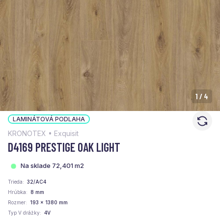
1
/
4
LAMINÁTOVÁ PODLAHA
KRONOTEX • Exquisit
D4169 PRESTIGE OAK LIGHT
Na sklade 72,401 m2
Trieda
32/AC4
Hrúbka
8 mm
Rozmer
193 x 1380 mm
Typ V drážky
4V