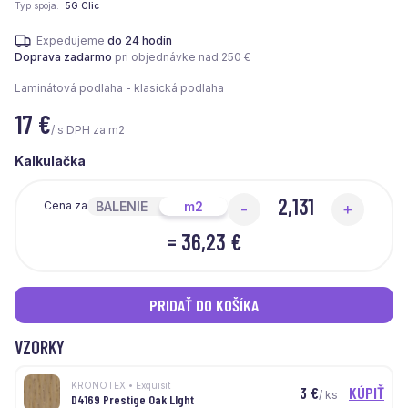
Typ spoja
5G Clic
Expedujeme
do 24 hodín
Doprava zadarmo
pri objednávke nad 250 €
Laminátová podlaha - klasická podlaha
17
€
/ s DPH za m2
Kalkulačka
BALENIE
m2
Cena za
-
+
=
36,23 €
PRIDAŤ DO KOŠÍKA
VZORKY
KRONOTEX • Exquisit
3
€
KÚPIŤ
/ ks
D4169 Prestige Oak LIght