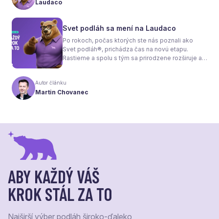
Laudaco
každý materiál totiž dokáže teplo prepúšťať
rovnako efektívne. A práve to má zásadný vplyv
nielen na pocit tepla v miestnosti, ale aj na
Svet podláh sa mení na Laudaco
spotrebu energie a celkové fungovanie kúrenia.
Po rokoch, počas ktorých ste nás poznali ako
Svet podláh®, prichádza čas na novú etapu.
Rastieme a spolu s tým sa prirodzene rozširuje aj
naša ponuka. Odteraz sa preto predstavujeme
pod menom Laudaco® – s novým logom a
Autor článku
vizuálnou identitou. Naším cieľom je, aby každý
Martin Chovanec
váš krok stál za to.
ABY KAŽDÝ VÁŠ
KROK STÁL ZA TO
Najširší výber podláh široko-ďaleko