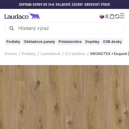
DOPRAVA DOMOV DO 24H
•
SKLADOVÉ ZÁSOBY
•
OBROVSKÝ VÝBER
Podlahy
Obkladové panely
Príslušenstvo
Doplnky
OSB dosky
Domov
Podlahy
Laminátové
S V drážkou
KRONOTEX • Exquisit |