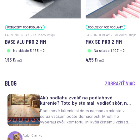
PODLOŽKY POD PODLAHY
PODLOŽKY POD PODLAHY
FAIRUNDERLAY • Laudacoustiq®
FAIRUNDERLAY • Laudacoustiq®
BASE ALU PRO 2 MM
MAX SD PRO 2 MM
Na sklade 5 175 m2
Na sklade 1 107 m2
1,95 €
4,55 €
/ m2
/ m2
BLOG
ZOBRAZIŤ VIAC
Akú podlahu zvoliť na podlahové
kúrenie? Toto by ste mali vedieť skôr, než
sa rozhodnete
Podlahové kúrenie si dnes nachádza miesto v
čoraz väčšom počte domácností. Mnohí ho
vyberajú kvôli komfortu, iní kvôli čistému vzhľadu
interiéru bez radiátorov. Menej sa však hovorí o
tom, že samotné kúrenie je len polovica úspechu.
Autor článku
Tou druhou je správne zvolená podlaha. Nie