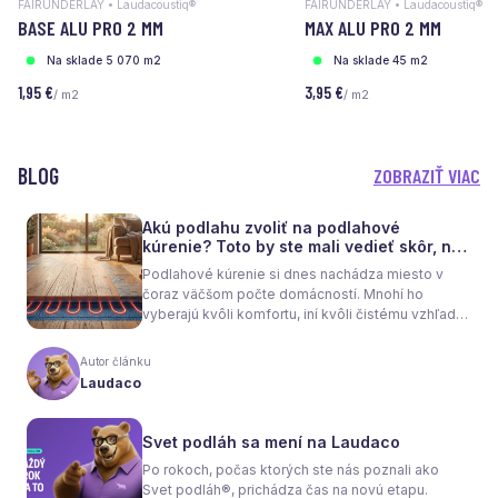
FAIRUNDERLAY • Laudacoustiq®
FAIRUNDERLAY • Laudacoustiq®
BASE ALU PRO 2 MM
MAX ALU PRO 2 MM
Na sklade 5 070 m2
Na sklade 45 m2
1,95 €
3,95 €
/ m2
/ m2
BLOG
ZOBRAZIŤ VIAC
Akú podlahu zvoliť na podlahové
kúrenie? Toto by ste mali vedieť skôr, než
sa rozhodnete
Podlahové kúrenie si dnes nachádza miesto v
čoraz väčšom počte domácností. Mnohí ho
vyberajú kvôli komfortu, iní kvôli čistému vzhľadu
interiéru bez radiátorov. Menej sa však hovorí o
tom, že samotné kúrenie je len polovica úspechu.
Autor článku
Tou druhou je správne zvolená podlaha. Nie
Laudaco
každý materiál totiž dokáže teplo prepúšťať
rovnako efektívne. A práve to má zásadný vplyv
nielen na pocit tepla v miestnosti, ale aj na
Svet podláh sa mení na Laudaco
spotrebu energie a celkové fungovanie kúrenia.
Po rokoch, počas ktorých ste nás poznali ako
Svet podláh®, prichádza čas na novú etapu.