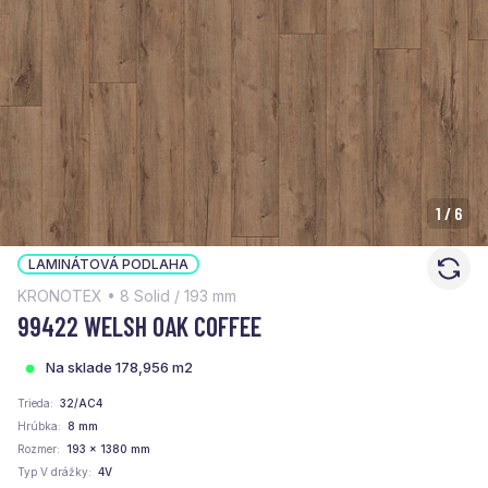
1
/
6
LAMINÁTOVÁ PODLAHA
KRONOTEX • 8 Solid / 193 mm
99422 WELSH OAK COFFEE
Na sklade 178,956 m2
Trieda
32/AC4
Hrúbka
8 mm
Rozmer
193 x 1380 mm
Typ V drážky
4V