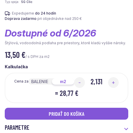
Typ spoja
5G Clic
Expedujeme
do 24 hodín
Doprava zadarmo
pri objednávke nad 250 €
Dostupné od 6/2026
Štýlová, vodoodolná podlaha pre priestory, ktoré kladú vyššie nároky.
13,50
€
/ s DPH za m2
Kalkulačka
BALENIE
m2
Cena za
-
+
=
28,77 €
PRIDAŤ DO KOŠÍKA
PARAMETRE