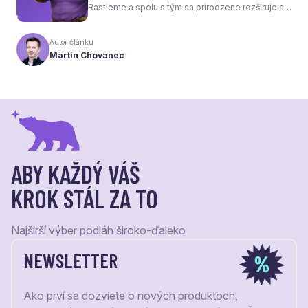
Rastieme a spolu s tým sa prirodzene rozširuje aj
naša ponuka. Odteraz sa preto predstavujeme
pod menom Laudaco® – s novým logom a
Autor článku
vizuálnou identitou. Naším cieľom je, aby každý
Martin Chovanec
váš krok stál za to.
ABY KAŽDÝ VÁŠ
KROK STÁL ZA TO
Najširší výber podláh široko-ďaleko
NEWSLETTER
Ako prví sa dozviete o nových produktoch,