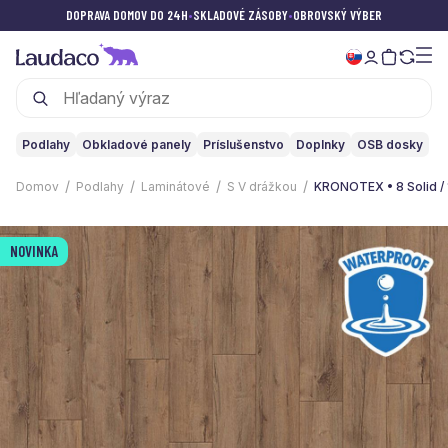
DOPRAVA DOMOV DO 24H
•
SKLADOVÉ ZÁSOBY
•
OBROVSKÝ VÝBER
Podlahy
Obkladové panely
Príslušenstvo
Doplnky
OSB dosky
Domov
Podlahy
Laminátové
S V drážkou
KRONOTEX • 8 Solid /
NOVINKA