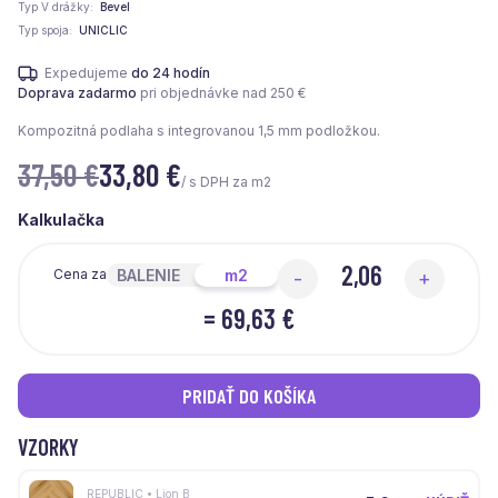
Typ V drážky
Bevel
Typ spoja
UNICLIC
Expedujeme
do 24 hodín
Doprava zadarmo
pri objednávke nad 250 €
Kompozitná podlaha s integrovanou 1,5 mm podložkou.
37,50 €
33,80
€
/ s DPH za m2
Kalkulačka
BALENIE
m2
Cena za
-
+
=
69,63 €
PRIDAŤ DO KOŠÍKA
VZORKY
REPUBLIC • Lion B