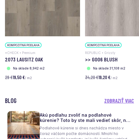
KOMPOZITNÁ PODLAHA
KOMPOZITNÁ PODLAHA
*CHECK • Premium
REPUBLIC • Grizzly
2073 LAUSITZ OAK
>> G006 BLUSH
Na sklade 8,942 m2
Na sklade 31,108 m2
29 €
19,50 €
34,20 €
19,20 €
/ m2
/ m2
BLOG
ZOBRAZIŤ VIAC
Akú podlahu zvoliť na podlahové
kúrenie? Toto by ste mali vedieť skôr, než
sa rozhodnete
Podlahové kúrenie si dnes nachádza miesto v
čoraz väčšom počte domácností. Mnohí ho