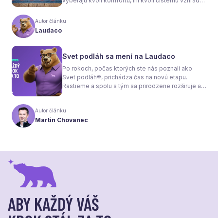
vyberajú kvôli komfortu, iní kvôli čistému vzhľadu
interiéru bez radiátorov. Menej sa však hovorí o
tom, že samotné kúrenie je len polovica úspechu.
Autor článku
Tou druhou je správne zvolená podlaha. Nie
Laudaco
každý materiál totiž dokáže teplo prepúšťať
rovnako efektívne. A práve to má zásadný vplyv
nielen na pocit tepla v miestnosti, ale aj na
Svet podláh sa mení na Laudaco
spotrebu energie a celkové fungovanie kúrenia.
Po rokoch, počas ktorých ste nás poznali ako
Svet podláh®, prichádza čas na novú etapu.
Rastieme a spolu s tým sa prirodzene rozširuje aj
naša ponuka. Odteraz sa preto predstavujeme
pod menom Laudaco® – s novým logom a
Autor článku
vizuálnou identitou. Naším cieľom je, aby každý
Martin Chovanec
váš krok stál za to.
ABY KAŽDÝ VÁŠ