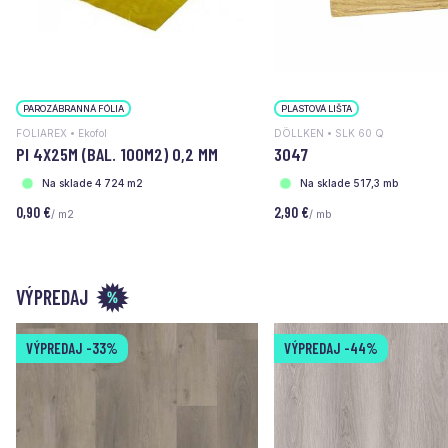
PAROZÁBRANNÁ FÓLIA
PLASTOVÁ LIŠTA
FOLIAREX • Ekofol
DÖLLKEN • SLK 60 Q
PI 4X25M (BAL. 100M2) 0,2 MM
3047
Na sklade 4 724 m2
Na sklade 517,3 mb
0,90 €
2,90 €
/ m2
/ mb
VÝPREDAJ
VÝPREDAJ
-33%
VÝPREDAJ
-44%