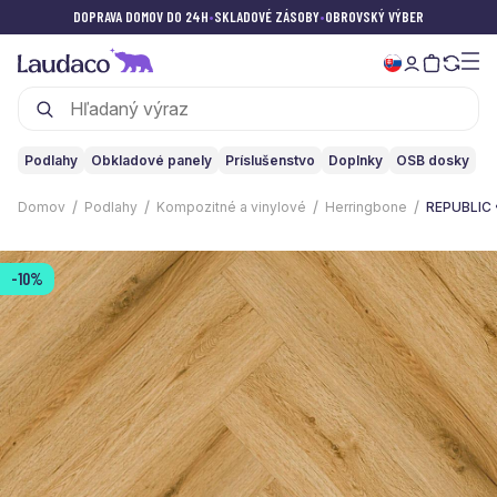
DOPRAVA DOMOV DO 24H
•
SKLADOVÉ ZÁSOBY
•
OBROVSKÝ VÝBER
Podlahy
Obkladové panely
Príslušenstvo
Doplnky
OSB dosky
Domov
Podlahy
Kompozitné a vinylové
Herringbone
REPUBLIC •
-10%