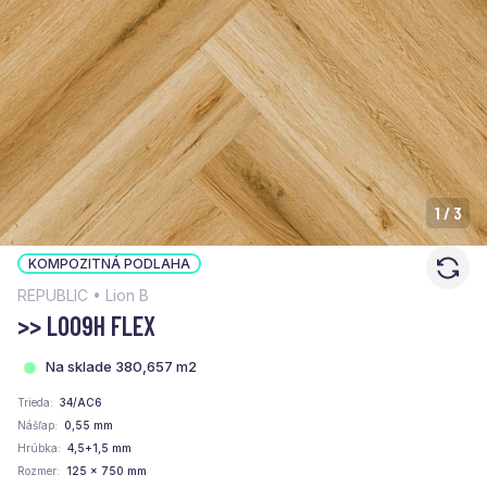
1
/
3
KOMPOZITNÁ PODLAHA
REPUBLIC • Lion B
>> L009H FLEX
Na sklade 380,657 m2
Trieda
34/AC6
Nášľap
0,55 mm
Hrúbka
4,5+1,5 mm
Rozmer
125 x 750 mm