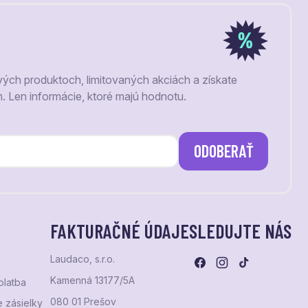
vých produktoch, limitovaných akciách a získate
m. Len informácie, ktoré majú hodnotu.
ODOBERAŤ
FAKTURAČNÉ ÚDAJE
SLEDUJTE NÁS
Laudaco, s.r.o.
Kamenná 13177/5A
platba
080 01 Prešov
 zásielky