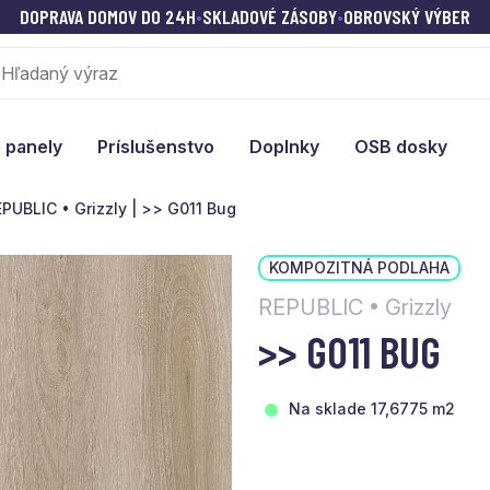
DOPRAVA DOMOV DO 24H
•
SKLADOVÉ ZÁSOBY
•
OBROVSKÝ VÝBER
 panely
Príslušenstvo
Doplnky
OSB dosky
PUBLIC • Grizzly | >> G011 Bug
KOMPOZITNÁ PODLAHA
REPUBLIC • Grizzly
>> G011 BUG
Na sklade 17,6775 m2