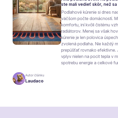
ste mali vedieť skôr, než s
Podlahové kúrenie si dnes na
väčšom počte domácností. Mn
komfortu, iní kvôli čistému vzh
radiátorov. Menej sa však ho
kúrenie je len polovica úspec
zvolená podlaha. Nie každý ma
prepúšťať rovnako efektívne.
vplyv nielen na pocit tepla v mi
spotrebu energie a celkové fu
Autor článku
Laudaco