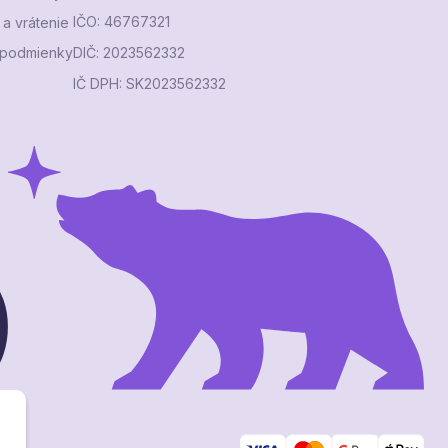
IČO: 46767321
a vrátenie
podmienky
DIČ: 2023562332
IČ DPH: SK2023562332