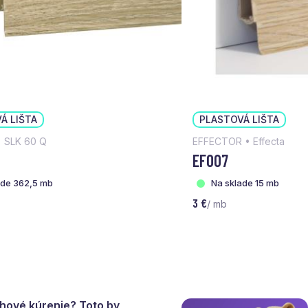
Á LIŠTA
PLASTOVÁ LIŠTA
 SLK 60 Q
EFFECTOR • Effecta
EF007
ade 362,5 mb
Na sklade 15 mb
3 €
/ mb
ahové kúrenie? Toto by