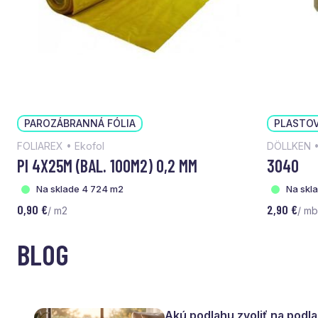
PAROZÁBRANNÁ FÓLIA
PLASTOV
FOLIAREX • Ekofol
DÖLLKEN •
PI 4X25M (BAL. 100M2) 0,2 MM
3040
Na sklade 4 724 m2
Na skl
0,90 €
2,90 €
/ m2
/ mb
BLOG
Akú podlahu zvoliť na podl