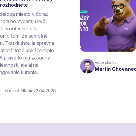
a rozhodnete
chádza miesto v čoraz
ohí ho vyberajú kvôli
ľadu interiéru bez
vorí o tom, že samotné
hu. Tou druhou je správne
teriál totiž dokáže teplo
 A práve to má zásadný
Autor článku
estnosti, ale aj na
Martin Chovane
ngovanie kúrenia.
6
čítania
22.04.2026