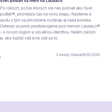
Svet podláh sa mení na Laudaco
Po rokoch, počas ktorých ste nás poznali ako Svet
podláh®, prichádza čas na novú etapu. Rastieme a
spolu s tým sa prirodzene rozširuje aj naša ponuka.
Odteraz sa preto predstavujeme pod menom Laudaco®
– s novým logom a vizuálnou identitou. Naším cieľom
je, aby každý váš krok stál za to.
3
čítania
09.02.2026
c