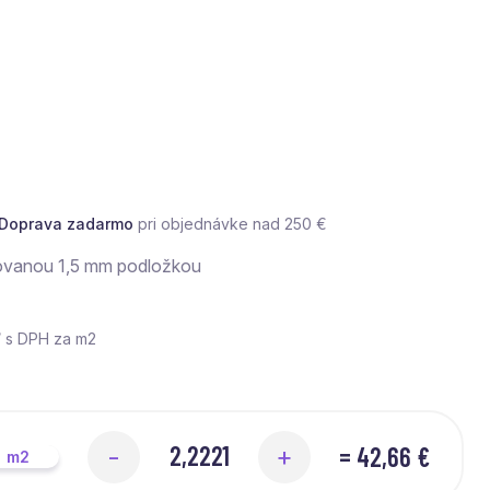
Doprava zadarmo
pri objednávke nad 250 €
rovanou 1,5 mm podložkou
/ s DPH za m2
=
42,66 €
-
+
m2