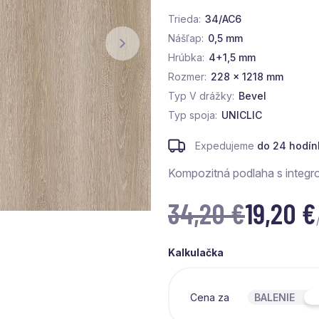
Trieda
34/AC6
Nášľap
0,5 mm
Hrúbka
4+1,5 mm
Rozmer
228 x 1218 mm
Typ V drážky
Bevel
Typ spoja
UNICLIC
Expedujeme
do 24 hodín
Kompozitná podlaha s integ
34,20 €
19,20
€
Kalkulačka
Cena za
BALENIE