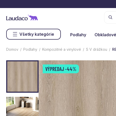
Všetky kategórie
Podlahy
Obkladové
Domov
Podlahy
Kompozitné a vinylové
S V drážkou
RE
VÝPREDAJ
-44%