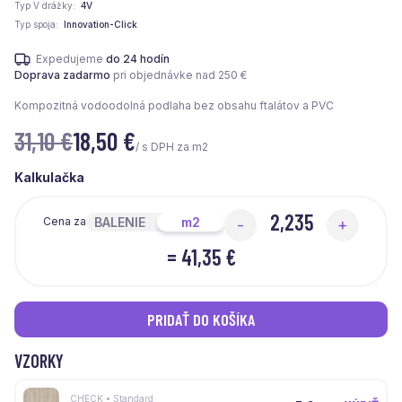
Typ V drážky
4V
Typ spoja
Innovation-Click
Expedujeme
do 24 hodín
Doprava zadarmo
pri objednávke nad 250 €
Kompozitná vodoodolná podlaha bez obsahu ftalátov a PVC
31,10 €
18,50
€
/ s DPH za m2
Kalkulačka
BALENIE
m2
Cena za
-
+
=
41,35 €
PRIDAŤ DO KOŠÍKA
VZORKY
CHECK • Standard