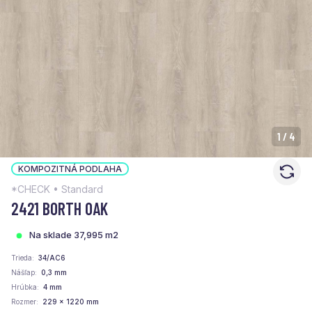
1
/
4
KOMPOZITNÁ PODLAHA
*CHECK • Standard
2421 BORTH OAK
Na sklade 37,995 m2
Trieda
34/AC6
Nášľap
0,3 mm
Hrúbka
4 mm
Rozmer
229 x 1220 mm