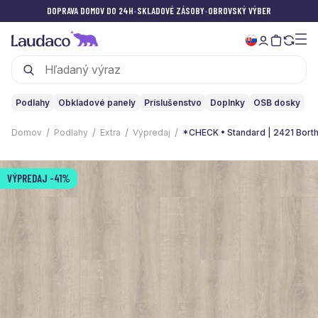
DOPRAVA DOMOV DO 24H
•
SKLADOVÉ ZÁSOBY
•
OBROVSKÝ VÝBER
Podlahy
Obkladové panely
Príslušenstvo
Doplnky
OSB dosky
Domov
Podlahy
Extra
Výpredaj
*CHECK • Standard | 2421 Bort
VÝPREDAJ
-41%