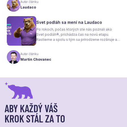
Autor článku
Tou druhou je správne zvolená podlaha. Nie
Laudaco
každý materiál totiž dokáže teplo prepúšťať
rovnako efektívne. A práve to má zásadný vplyv
nielen na pocit tepla v miestnosti, ale aj na
Svet podláh sa mení na Laudaco
spotrebu energie a celkové fungovanie kúrenia.
Po rokoch, počas ktorých ste nás poznali ako
Svet podláh®, prichádza čas na novú etapu.
Rastieme a spolu s tým sa prirodzene rozširuje aj
naša ponuka. Odteraz sa preto predstavujeme
pod menom Laudaco® – s novým logom a
Autor článku
vizuálnou identitou. Naším cieľom je, aby každý
Martin Chovanec
váš krok stál za to.
ABY KAŽDÝ VÁŠ
KROK STÁL ZA TO