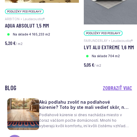
PODLOŽKY POD PODLAHY
ARBITON • Laudacoustiq®
AQUA ABSOLUT 1,5 MM
PODLOŽKY POD PODLAHY
Na sklade 4 165,233 m2
FAIRUNDERLAY • Laudacoustiq®
5,20 €
/ m2
LVT ALU EXTREME 1,6 MM
Na sklade 704 m2
5,05 €
/ m2
BLOG
ZOBRAZIŤ VIAC
Akú podlahu zvoliť na podlahové
kúrenie? Toto by ste mali vedieť skôr, než
sa rozhodnete
Podlahové kúrenie si dnes nachádza miesto v
čoraz väčšom počte domácností. Mnohí ho
vyberajú kvôli komfortu, iní kvôli čistému vzhľadu
interiéru bez radiátorov. Menej sa však hovorí o
tom, že samotné kúrenie je len polovica úspechu.