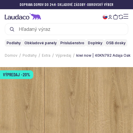
DOPRAVA DOMOV DO 24H
•
SKLADOVÉ ZÁSOBY
•
OBROVSKÝ VÝBER
Podlahy
Obkladové panely
Príslušenstvo
Doplnky
OSB dosky
Domov
Podlahy
Extra
Výpredaj
kiwi now | 40KN792 Adaja Oak
VÝPREDAJ
-20%