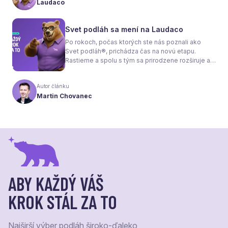
Laudaco
každý materiál totiž dokáže teplo prepúšťať
rovnako efektívne. A práve to má zásadný vplyv
nielen na pocit tepla v miestnosti, ale aj na
Svet podláh sa mení na Laudaco
spotrebu energie a celkové fungovanie kúrenia.
Po rokoch, počas ktorých ste nás poznali ako
Svet podláh®, prichádza čas na novú etapu.
Rastieme a spolu s tým sa prirodzene rozširuje aj
naša ponuka. Odteraz sa preto predstavujeme
pod menom Laudaco® – s novým logom a
Autor článku
vizuálnou identitou. Naším cieľom je, aby každý
Martin Chovanec
váš krok stál za to.
ABY KAŽDÝ VÁŠ
KROK STÁL ZA TO
Najširší výber podláh široko-ďaleko