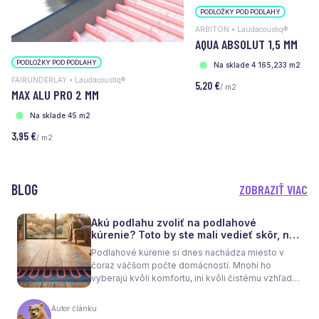
PODLOŽKY POD PODLAHY
ARBITON • Laudacoustiq®
AQUA ABSOLUT 1,5 MM
PODLOŽKY POD PODLAHY
Na sklade 4 165,233 m2
FAIRUNDERLAY • Laudacoustiq®
5,20 €
/ m2
MAX ALU PRO 2 MM
Na sklade 45 m2
3,95 €
/ m2
BLOG
ZOBRAZIŤ VIAC
Akú podlahu zvoliť na podlahové
kúrenie? Toto by ste mali vedieť skôr, než
sa rozhodnete
Podlahové kúrenie si dnes nachádza miesto v
čoraz väčšom počte domácností. Mnohí ho
vyberajú kvôli komfortu, iní kvôli čistému vzhľadu
interiéru bez radiátorov. Menej sa však hovorí o
tom, že samotné kúrenie je len polovica úspechu.
Autor článku
Tou druhou je správne zvolená podlaha. Nie