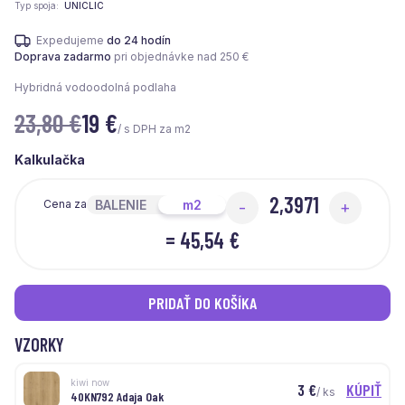
Typ spoja
UNICLIC
Expedujeme
do 24 hodín
Doprava zadarmo
pri objednávke nad 250 €
Hybridná vodoodolná podlaha
23,80 €
19
€
/ s DPH za m2
Kalkulačka
BALENIE
m2
Cena za
-
+
=
45,54 €
PRIDAŤ DO KOŠÍKA
VZORKY
kiwi now
3
€
KÚPIŤ
/ ks
40KN792 Adaja Oak