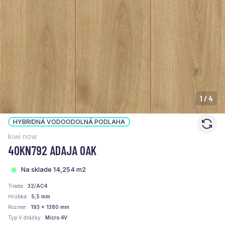
1
/
4
HYBRIDNÁ VODOODOLNÁ PODLAHA
kiwi now
40KN792 ADAJA OAK
Na sklade 14,254 m2
Trieda
32/AC4
Hrúbka
5,5 mm
Rozmer
193 x 1380 mm
Typ V drážky
Micro 4V