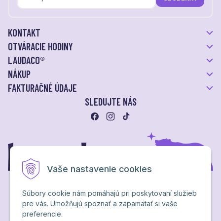
KONTAKT
OTVÁRACIE HODINY
LAUDACO®
NÁKUP
FAKTURAČNÉ ÚDAJE
SLEDUJTE NÁS
Vaše nastavenie cookies
Súbory cookie nám pomáhajú pri poskytovaní služieb
pre vás. Umožňujú spoznať a zapamätať si vaše
Ochrana osobných údajov
preferencie.
NextShop
&
e-shop Pohoda Connector
by
NextCom s.r.o.