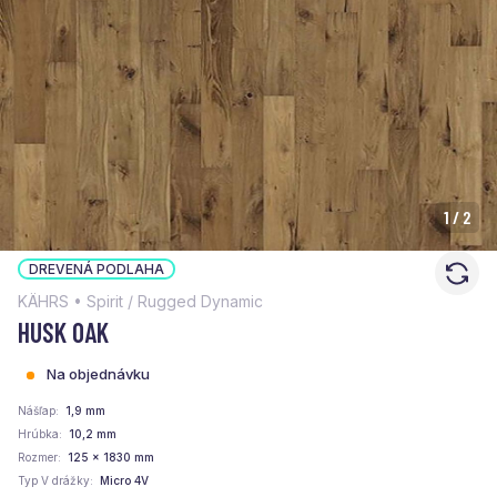
1
/
2
DREVENÁ PODLAHA
KÄHRS • Spirit / Rugged Dynamic
HUSK OAK
Na objednávku
Nášľap
1,9 mm
Hrúbka
10,2 mm
Rozmer
125 x 1830 mm
Typ V drážky
Micro 4V