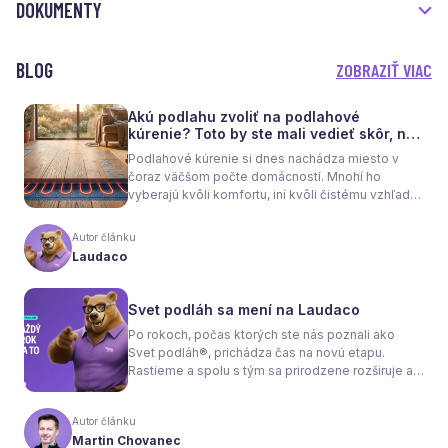
DOKUMENTY
BLOG
ZOBRAZIŤ VIAC
Akú podlahu zvoliť na podlahové
kúrenie? Toto by ste mali vedieť skôr, než
sa rozhodnete
Podlahové kúrenie si dnes nachádza miesto v
čoraz väčšom počte domácností. Mnohí ho
vyberajú kvôli komfortu, iní kvôli čistému vzhľadu
interiéru bez radiátorov. Menej sa však hovorí o
tom, že samotné kúrenie je len polovica úspechu.
Autor článku
Tou druhou je správne zvolená podlaha. Nie
Laudaco
každý materiál totiž dokáže teplo prepúšťať
rovnako efektívne. A práve to má zásadný vplyv
nielen na pocit tepla v miestnosti, ale aj na
Svet podláh sa mení na Laudaco
spotrebu energie a celkové fungovanie kúrenia.
Po rokoch, počas ktorých ste nás poznali ako
Svet podláh®, prichádza čas na novú etapu.
Rastieme a spolu s tým sa prirodzene rozširuje aj
naša ponuka. Odteraz sa preto predstavujeme
pod menom Laudaco® – s novým logom a
Autor článku
vizuálnou identitou. Naším cieľom je, aby každý
Martin Chovanec
váš krok stál za to.