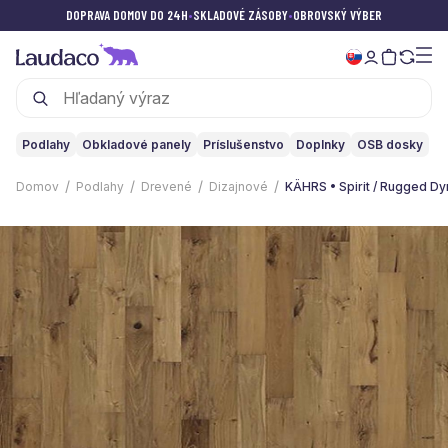
DOPRAVA DOMOV DO 24H
•
SKLADOVÉ ZÁSOBY
•
OBROVSKÝ VÝBER
Podlahy
Obkladové panely
Príslušenstvo
Doplnky
OSB dosky
Domov
Podlahy
Drevené
Dizajnové
KÄHRS • Spirit / Rugged D