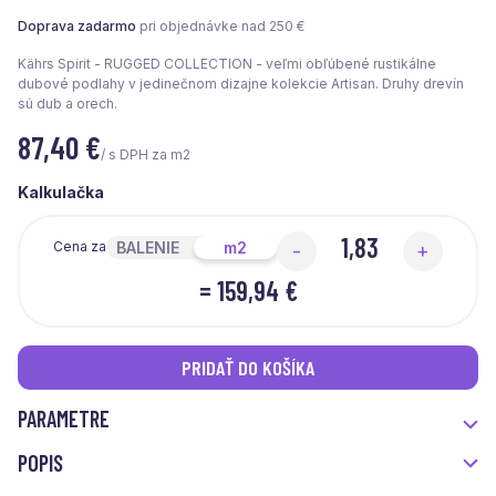
Doprava zadarmo
pri objednávke nad 250 €
Kährs Spirit - RUGGED COLLECTION - veľmi obľúbené rustikálne
dubové podlahy v jedinečnom dizajne kolekcie Artisan. Druhy drevín
sú dub a orech.
87,40
€
/ s DPH za m2
Kalkulačka
BALENIE
m2
Cena za
-
+
=
159,94 €
PRIDAŤ DO KOŠÍKA
PARAMETRE
POPIS