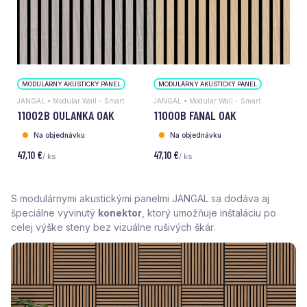
MODULÁRNY AKUSTICKÝ PANEL
MODULÁRNY AKUSTICKÝ PANEL
JANGAL • Modular Wall - Smart
JANGAL • Modular Wall - Smart
11002B OULANKA OAK
11000B FANAL OAK
Na objednávku
Na objednávku
47,10 €
47,10 €
/ ks
/ ks
S modulárnymi akustickými panelmi JANGAL sa dodáva aj
špeciálne vyvinutý
konektor
, ktorý umožňuje inštaláciu po
celej výške steny bez vizuálne rušivých škár.