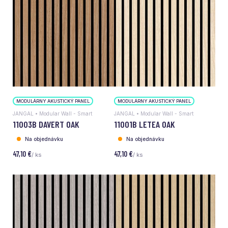
MODULÁRNY AKUSTICKÝ PANEL
MODULÁRNY AKUSTICKÝ PANEL
JANGAL • Modular Wall - Smart
JANGAL • Modular Wall - Smart
11003B DAVERT OAK
11001B LETEA OAK
Na objednávku
Na objednávku
47,10 €
47,10 €
/ ks
/ ks