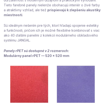
udržateľnosť s moderným dizajnom a praktickými výhodami.
Tieto farebné panely nielenže obohacujú interiér o živé farby
a atraktívny vzhľad, ale tiež
prispievajú k zlepšeniu akustiky
miestnosti
.
Sú ideálnym riešením pre tých, ktorí hľadajú spojenie estetiky
a funkčnosti, pričom ich je možné flexibilne kombinovať s viac
ako 40 ďalšími panelmi z kolekcií modulárneho obkladového
systému JANGAL.
Panely rPET sú dostupné v 2 rozmeroch:
Modulárny panel rPET — 520 x 520 mm