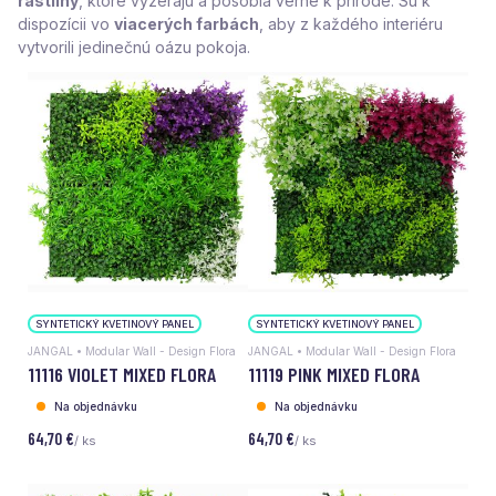
rastliny
, ktoré vyzerajú a pôsobia verne k prírode. Sú k
dispozícii vo
viacerých farbách
, aby z každého interiéru
vytvorili jedinečnú oázu pokoja.
SYNTETICKÝ KVETINOVÝ PANEL
SYNTETICKÝ KVETINOVÝ PANEL
JANGAL • Modular Wall - Design Flora
JANGAL • Modular Wall - Design Flora
11116 VIOLET MIXED FLORA
11119 PINK MIXED FLORA
Na objednávku
Na objednávku
64,70 €
64,70 €
/ ks
/ ks