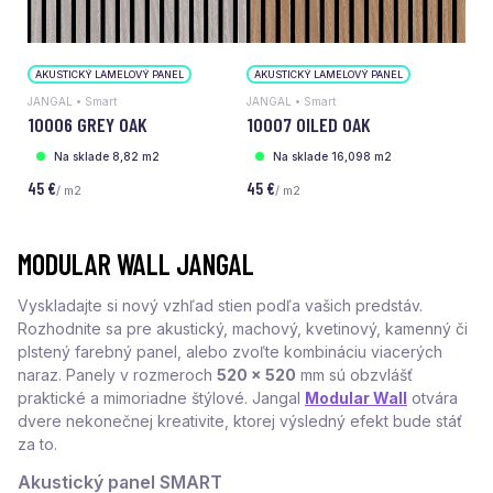
AKUSTICKÝ LAMELOVÝ PANEL
AKUSTICKÝ LAMELOVÝ PANEL
JANGAL • Smart
JANGAL • Smart
10006 GREY OAK
10007 OILED OAK
Na sklade 8,82 m2
Na sklade 16,098 m2
45 €
45 €
/ m2
/ m2
MODULAR WALL JANGAL
Vyskladajte si nový vzhľad stien podľa vašich predstáv.
Rozhodnite sa pre akustický, machový, kvetinový, kamenný či
plstený farebný panel, alebo zvoľte kombináciu viacerých
naraz. Panely v rozmeroch
520 x 520
mm sú obzvlášť
praktické a mimoriadne štýlové. Jangal
Modular Wall
otvára
dvere nekonečnej kreativite, ktorej výsledný efekt bude stáť
za to.
Akustický panel SMART