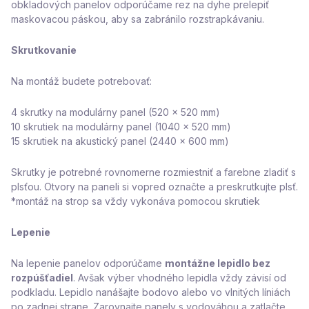
obkladových panelov odporúčame rez na dyhe prelepiť
maskovacou páskou, aby sa zabránilo rozstrapkávaniu.
Skrutkovanie
Na montáž budete potrebovať:
4 skrutky na modulárny panel (520 x 520 mm)
10 skrutiek na modulárny panel (1040 x 520 mm)
15 skrutiek na akustický panel (2440 x 600 mm)
Vaše nastavenie cookies
Skrutky je potrebné rovnomerne rozmiestniť a farebne zladiť s
Súbory cookie nám pomáhajú pri poskytovaní služieb
plsťou. Otvory na paneli si vopred označte a preskrutkujte plsť.
pre vás. Umožňujú spoznať a zapamätať si vaše
*montáž na strop sa vždy vykonáva pomocou skrutiek
preferencie.
Lepenie
Prijať
Na lepenie panelov odporúčame
montážne lepidlo bez
Nastaviť
rozpúšťadiel
. Avšak výber vhodného lepidla vždy závisí od
podkladu. Lepidlo nanášajte bodovo alebo vo vlnitých líniách
po zadnej strane. Zarovnajte panely s vodováhou a zatlačte.