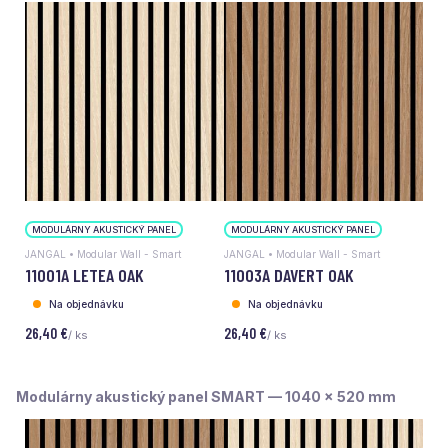
MODULÁRNY AKUSTICKÝ PANEL
MODULÁRNY AKUSTICKÝ PANEL
JANGAL • Modular Wall - Smart
JANGAL • Modular Wall - Smart
11001A LETEA OAK
11003A DAVERT OAK
Na objednávku
Na objednávku
26,40 €
26,40 €
/ ks
/ ks
Modulárny akustický panel SMART — 1040 x 520 mm