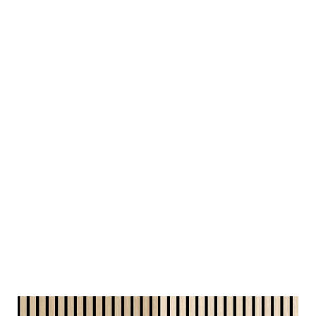
Nástenné panely SMART
pozostávajú z
1 mm dyhy,
ktorá je
pripevnená k
9 mm hrubej PET plsti
. S hrúbkou len 10 mm je
panel v porovnaní s inými produktami nielen tenší, ale aj
výrazne ľahší. Vďaka malej hrúbke a hmotnosti je samotná
inštalácia značne jednoduchšia
Akustický lamelový panel SMART — 2440 x 600 mm
Stenové panely vo formáte 2440 x 600 mm vizuálne
zvýraznia každú miestnosť. Uvedené rozmery umožňujú
súvislý pruhovaný vzhľad, vďaka čomu sa miestnosť javí ešte
väčšia a hlbšia.