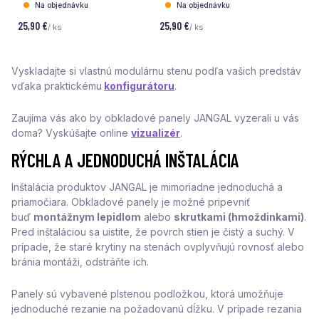
Na objednávku
Na objednávku
25,90 €
25,90 €
/ ks
/ ks
Vyskladajte si vlastnú modulárnu stenu podľa vašich predstáv
vďaka praktickému
konfigurátoru
.
Zaujíma vás ako by obkladové panely JANGAL vyzerali u vás
doma? Vyskúšajte online
vizualizér
.
RÝCHLA A JEDNODUCHÁ INŠTALÁCIA
Inštalácia produktov JANGAL je mimoriadne jednoduchá a
priamočiara. Obkladové panely je možné pripevniť
buď
montážnym lepidlom
alebo
skrutkami (hmoždinkami)
.
Pred inštaláciou sa uistite, že povrch stien je čistý a suchý. V
prípade, že staré krytiny na stenách ovplyvňujú rovnosť alebo
bránia montáži, odstráňte ich.
Panely sú vybavené plstenou podložkou, ktorá umožňuje
jednoduché rezanie na požadovanú dĺžku. V prípade rezania