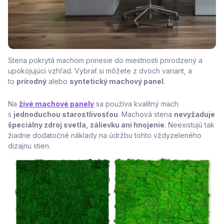
Stena pokrytá machom prinesie do miestnosti prirodzený a
upokojujúci vzhľad. Vybrať si môžete z dvoch variant, a
to
prírodný
alebo
syntetický machový panel
.
Na
živé machové panely
sa používa kvalitný mach
s
jednoduchou starostlivosťou
. Machová stena
nevyžaduje
špeciálny zdroj svetla, zálievku ani hnojenie
. Neexistujú tak
žiadne dodatočné náklady na údržbu tohto vždyzeleného
dizajnu stien.