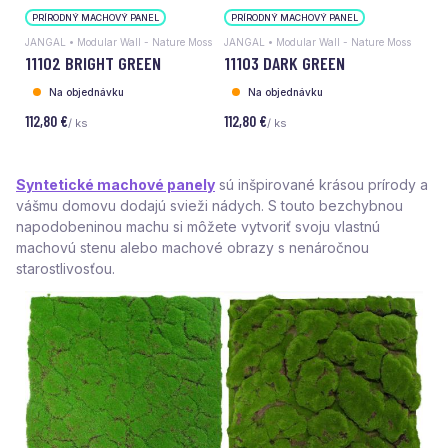
PRÍRODNÝ MACHOVÝ PANEL
PRÍRODNÝ MACHOVÝ PANEL
JANGAL • Modular Wall - Nature Moss
JANGAL • Modular Wall - Nature Moss
11102 BRIGHT GREEN
11103 DARK GREEN
Na objednávku
Na objednávku
112,80 €
112,80 €
/ ks
/ ks
Syntetické machové panely
sú inšpirované krásou prírody a
vášmu domovu dodajú svieži nádych. S touto bezchybnou
napodobeninou machu si môžete vytvoriť svoju vlastnú
machovú stenu alebo machové obrazy s nenáročnou
starostlivosťou.