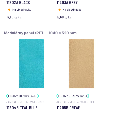
11202A BLACK
11203A GREY
Na objednávku
Na objednávku
16,60 €
16,60 €
/ ks
/ ks
Modulárny panel rPET — 1040 x 520 mm
FILCOVÝ STENOVÝ PANEL
FILCOVÝ STENOVÝ PANEL
JANGAL • Modular Wall - rPET
JANGAL • Modular Wall - rPET
11204B TEAL BLUE
11205B CREAM