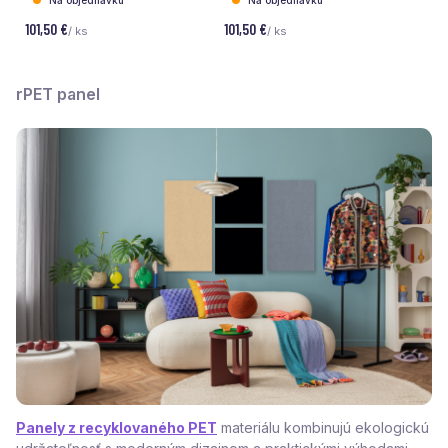
Na objednávku
Na objednávku
101,50 €
101,50 €
/ ks
/ ks
rPET panel
Panely z recyklovaného PET
materiálu kombinujú ekologickú