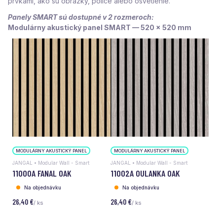
prvkami, ako sú obrázky, police alebo osvetlenie.
Panely SMART sú dostupné v 2 rozmeroch:
Modulárny akustický panel SMART — 520 x 520 mm
MODULÁRNY AKUSTICKÝ PANEL
MODULÁRNY AKUSTICKÝ PANEL
JANGAL • Modular Wall - Smart
JANGAL • Modular Wall - Smart
11000A FANAL OAK
11002A OULANKA OAK
Na objednávku
Na objednávku
26,40 €
26,40 €
/ ks
/ ks