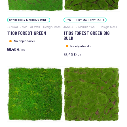
SYNTETICKÝ MACHOVÝ PANEL
SYNTETICKÝ MACHOVÝ PANEL
JANGAL • Modular Wall - Design Moss
JANGAL • Modular Wall - Design Moss
11108 FOREST GREEN
11109 FOREST GREEN BIG
BULK
Na objednávku
Na objednávku
56,40 €
/ ks
56,40 €
/ ks